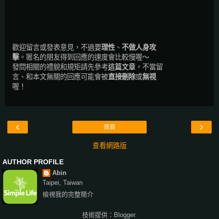
歡迎留言或發表意見，不過要
理性
、
不做人身攻
擊
。匿名的朋友得到回應的速度會比較慢喔～
發問相關的禮貌和規矩請先參考
這篇文章
，不當留
言、和本文無關的回應可能會被
直接刪除
或
無視
喔！
‹
›
首頁
查看網路版
AUTHOR PROFILE
Abin
Taipei, Taiwan
檢視我的完整簡介
技術提供：
Blogger
.