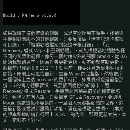
如果玩膩了這個流派的韌體，或是有問題用不順手，找到與
手機相對應版本的其他韌體，只要反覆做「清空記憶卡檔案
和目錄」、「複製韌體檔案到記憶卡根目錄」、「到
Recovery 模式 Wipe 和重刷韌體」，就能很輕鬆地體驗各種
不同的客製化韌體。像另一個討論火熱的韌體 Smoki，從 0.6
開始我就刷過了，因為作者更新更快、動不動就有新更新，
截稿前已經到 0.6.13.1 了！動手前一樣要注意想從那個版本
開始，原則上就是找最新、需要 Wipe 的完整版，然後依序
一個個補上之後 no wipe 的更新就行。如果覺得還是最後那
份 1.5 的官方韌體習慣，只要插回備份的記憶卡、用
Recovery 模式 Restore，手機就能回到惡搞前的穩定狀態
啦！難怪之前有人說，只要搞定 SPL & Recovery，要刷壞
Magic 應該還挺不容易的，一旦陷入玩客製韌體的世界，追
著最新版或嘗試新服務新功能，實在是很難自拔啊～（本文
的版本和連結請自行跟上 XDA 上的內容，那邊更新太快、本
文一定跟不上啦～）