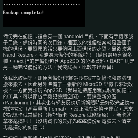
備份完在記憶卡裡會有一個 nandroid 目錄，下面有手機序號
子目錄、備份時間的次目錄，裡面放的幾個檔案就是整個手
機的備份，要還原的話只要仿照上面備份的步驟，最後改選
Nand Restore，就能還原備份的系統啦！（備份選項有很多
種，+ ext 指的是備份包含 App2SD 的分區資料，BART 則是
另一種完整備份的方法，我沒試過，比較不出差異）
像我比較保守，即便有備份也懶得把檔案在記憶卡和電腦間
搬來搬去，因此另外準備了一張新的 MicroSD 記憶卡來玩改
機。一方面我想玩 App2SD（就是能把應用程式裝到記憶卡
的工具、可以節省手機記憶體空間）、要搞重新分區
(Partitioning)，其次也有網友反應玩新韌體時最好砍光記憶卡
裡的檔案（甚至重新 Format），反正現在記憶卡便宜，原來
的記憶卡就當備份（換記憶卡 Restore 就能復原），新卡就
拿來亂搞吧！（沒錢買卡的只好先統統備份到電腦去、清空
再亂搞你的記憶卡）