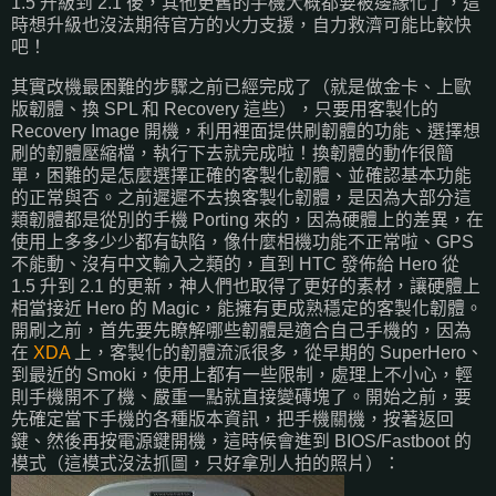
1.5 升級到 2.1 後，其他更舊的手機大概都要被邊緣化了，這
時想升級也沒法期待官方的火力支援，自力救濟可能比較快
吧！
其實改機最困難的步驟之前已經完成了（就是做金卡、上歐
版韌體、換 SPL 和 Recovery 這些），只要用客製化的
Recovery Image 開機，利用裡面提供刷韌體的功能、選擇想
刷的韌體壓縮檔，執行下去就完成啦！換韌體的動作很簡
單，困難的是怎麼選擇正確的客製化韌體、並確認基本功能
的正常與否。之前遲遲不去換客製化韌體，是因為大部分這
類韌體都是從別的手機 Porting 來的，因為硬體上的差異，在
使用上多多少少都有缺陷，像什麼相機功能不正常啦、GPS
不能動、沒有中文輸入之類的，直到 HTC 發佈給 Hero 從
1.5 升到 2.1 的更新，神人們也取得了更好的素材，讓硬體上
相當接近 Hero 的 Magic，能擁有更成熟穩定的客製化韌體。
開刷之前，首先要先瞭解哪些韌體是適合自己手機的，因為
在
XDA
上，客製化的韌體流派很多，從早期的 SuperHero、
到最近的 Smoki，使用上都有一些限制，處理上不小心，輕
則手機開不了機、嚴重一點就直接變磚塊了。開始之前，要
先確定當下手機的各種版本資訊，把手機關機，按著返回
鍵、然後再按電源鍵開機，這時候會進到 BIOS/Fastboot 的
模式（這模式沒法抓圖，只好拿別人拍的照片）：