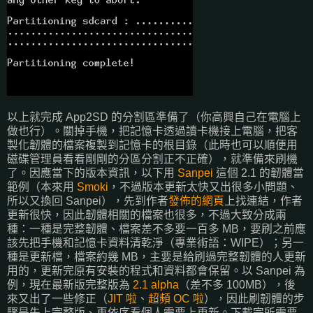
以上就完成 App2SD 的分割區準備了（你高興自己在電腦上
做也行）。關掉手機，把記憶卡透過讀卡機接上電腦，把客
製化韌體的檔案複製到記憶卡的根目錄（此時也可以順便用
磁碟管理員看看剛剛的分區分割正不正確），就準備來刷機
了。因應當下的版本資訊，以下用
Sanpei
這個 2.1 的韌體當
範例（本來用
Smoki
，不過版本更新太快又出很多小問題、
所以又換回 Sanpei），先到作者
發佈的網頁
上找連結，作者
更新很快，因此韌體相關的檔案也很多，不過大致分成兩
種：一種是完整韌體、檔案差不多要一百多 MB，要刷之前應
該先把手機和記憶卡資料清乾淨（專業術語：WIPE）；另一
種是更新檔，檔案約幾 MB，主要是給刷過完整韌體的人更新
用的，更新完原有安裝的程式和資料都會保留。以 Sanpei 為
例，現在最新版完整版為
2.1 alpha
（差不多 100MB），後
來又出了一些修正（
JIT 啦
、
超頻 OC 啦
），因此刷韌體的步
驟是先上完整版、再依序看個人需要上更新。下載完所需要