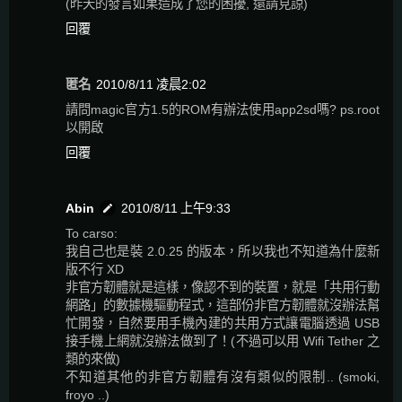
(昨天的發言如果造成了您的困擾, 還請見諒)
回覆
匿名
2010/8/11 凌晨2:02
請問magic官方1.5的ROM有辦法使用app2sd嗎? ps.root
以開啟
回覆
Abin
2010/8/11 上午9:33
To carso:
我自己也是裝 2.0.25 的版本，所以我也不知道為什麼新
版不行 XD
非官方韌體就是這樣，像認不到的裝置，就是「共用行動
網路」的數據機驅動程式，這部份非官方韌體就沒辦法幫
忙開發，自然要用手機內建的共用方式讓電腦透過 USB
接手機上網就沒辦法做到了！(不過可以用 Wifi Tether 之
類的來做)
不知道其他的非官方韌體有沒有類似的限制.. (smoki,
froyo ..)