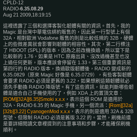
CPLD-12
RADIO-
6.35.08.29
Aug 21 2009,18:19:15
這裡透露了三個和選擇客製化韌體有關的資訊。首先，我的
Magic 是台灣中華電信綁約販售的，因此第一行型號上有個
32A，相對歐洲 Vodafone 販售的則是比較低規的 32B，硬體
上的些微差異就會影響到韌體的相容性。其次，第二行標注
了 HBOOT (SPL) 的版本，因為之前改機換過，所以當下是
比較新的 1.76，如果是 HTC 原廠出貨、沒改過機甚至也沒
上過任何更新，版本應該會停留在 1.33。第三個重要資訊是
第四行的 RADIO 版本，換過歐版韌體後，RADIO 變成新的
6.35.0829（原來 Magic 好像是 6.35.0729），有些客製韌體
會要求 RADIO 必須是更舊的 3.22，如果想刷這類韌體就必
須先手動換 RADIO 降版號。有了這些資訊，就能判斷哪些韌
體是適合自己手機使用的了，例如 XDA 上的置頂文章：
[ROM][32A][6.35]Smoki x.x.x
，表示這個 ROM 是適用於
32A、RADIO 6.35 的 Magic 手機，另一個流派：
[Rom][32a]
[32b][3.22] CyanogenMod x.x.x
，表示的則是適用 32A & 32B
型號、但限制 RADIO 必須是舊版 3.22 的。當然，刷機前還
是要詳細閱讀文章裡提到的注意事項和步驟，才能確保刷機
順利。