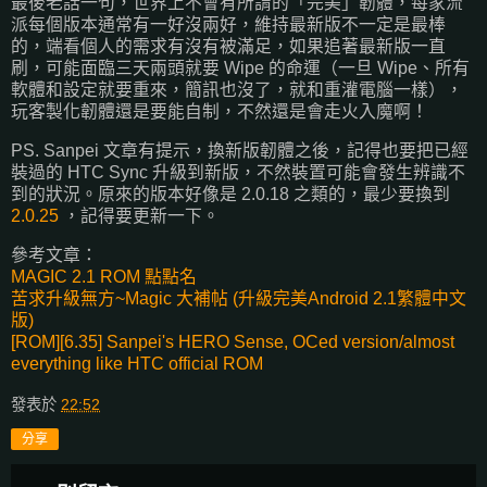
最後老話一句，世界上不會有所謂的「完美」韌體，每家流
派每個版本通常有一好沒兩好，維持最新版不一定是最棒
的，端看個人的需求有沒有被滿足，如果追著最新版一直
刷，可能面臨三天兩頭就要 Wipe 的命運（一旦 Wipe、所有
軟體和設定就要重來，簡訊也沒了，就和重灌電腦一樣），
玩客製化韌體還是要能自制，不然還是會走火入魔啊！
PS. Sanpei 文章有提示，換新版韌體之後，記得也要把已經
裝過的 HTC Sync 升級到新版，不然裝置可能會發生辨識不
到的狀況。原來的版本好像是 2.0.18 之類的，最少要換到
2.0.25
，記得要更新一下。
參考文章：
MAGIC 2.1 ROM 點點名
苦求升級無方~Magic 大補帖 (升級完美Android 2.1繁體中文
版)
[ROM][6.35] Sanpei's HERO Sense, OCed version/almost
everything like HTC official ROM
發表於
22:52
分享