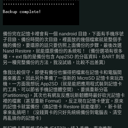
備份完在記憶卡裡會有一個 nandroid 目錄，下面有手機序號
子目錄、備份時間的次目錄，裡面放的幾個檔案就是整個手
機的備份，要還原的話只要仿照上面備份的步驟，最後改選
Nand Restore，就能還原備份的系統啦！（備份選項有很多
種，+ ext 指的是備份包含 App2SD 的分區資料，BART 則是
另一種完整備份的方法，我沒試過，比較不出差異）
像我比較保守，即便有備份也懶得把檔案在記憶卡和電腦間
搬來搬去，因此另外準備了一張新的 MicroSD 記憶卡來玩改
機。一方面我想玩 App2SD（就是能把應用程式裝到記憶卡
的工具、可以節省手機記憶體空間）、要搞重新分區
(Partitioning)，其次也有網友反應玩新韌體時最好砍光記憶卡
裡的檔案（甚至重新 Format），反正現在記憶卡便宜，原來
的記憶卡就當備份（換記憶卡 Restore 就能復原），新卡就
拿來亂搞吧！（沒錢買卡的只好先統統備份到電腦去、清空
再亂搞你的記憶卡）