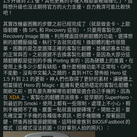
1.5 升級到 2.1 後，其他更舊的手機大概都要被邊緣化了，這
時想升級也沒法期待官方的火力支援，自力救濟可能比較快
吧！
其實改機最困難的步驟之前已經完成了（就是做金卡、上歐
版韌體、換 SPL 和 Recovery 這些），只要用客製化的
Recovery Image 開機，利用裡面提供刷韌體的功能、選擇想
刷的韌體壓縮檔，執行下去就完成啦！換韌體的動作很簡
單，困難的是怎麼選擇正確的客製化韌體、並確認基本功能
的正常與否。之前遲遲不去換客製化韌體，是因為大部分這
類韌體都是從別的手機 Porting 來的，因為硬體上的差異，在
使用上多多少少都有缺陷，像什麼相機功能不正常啦、GPS
不能動、沒有中文輸入之類的，直到 HTC 發佈給 Hero 從
1.5 升到 2.1 的更新，神人們也取得了更好的素材，讓硬體上
相當接近 Hero 的 Magic，能擁有更成熟穩定的客製化韌體。
開刷之前，首先要先瞭解哪些韌體是適合自己手機的，因為
在
XDA
上，客製化的韌體流派很多，從早期的 SuperHero、
到最近的 Smoki，使用上都有一些限制，處理上不小心，輕
則手機開不了機、嚴重一點就直接變磚塊了。開始之前，要
先確定當下手機的各種版本資訊，把手機關機，按著返回
鍵、然後再按電源鍵開機，這時候會進到 BIOS/Fastboot 的
模式（這模式沒法抓圖，只好拿別人拍的照片）：