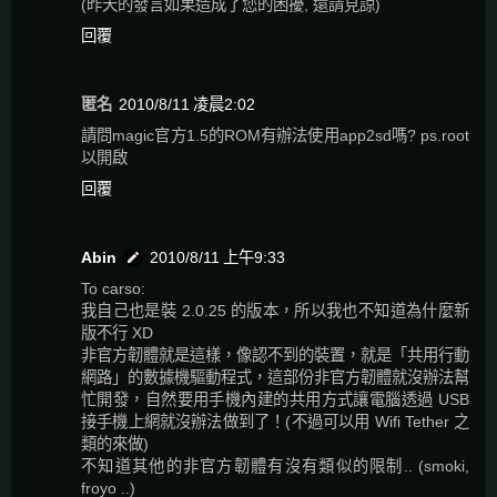
(昨天的發言如果造成了您的困擾, 還請見諒)
回覆
匿名
2010/8/11 凌晨2:02
請問magic官方1.5的ROM有辦法使用app2sd嗎? ps.root
以開啟
回覆
Abin
2010/8/11 上午9:33
To carso:
我自己也是裝 2.0.25 的版本，所以我也不知道為什麼新
版不行 XD
非官方韌體就是這樣，像認不到的裝置，就是「共用行動
網路」的數據機驅動程式，這部份非官方韌體就沒辦法幫
忙開發，自然要用手機內建的共用方式讓電腦透過 USB
接手機上網就沒辦法做到了！(不過可以用 Wifi Tether 之
類的來做)
不知道其他的非官方韌體有沒有類似的限制.. (smoki,
froyo ..)