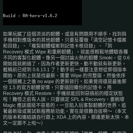
如果玩膩了這個流派的韌體，或是有問題用不順手，找到與
手機相對應版本的其他韌體，只要反覆做「清空記憶卡檔案
和目錄」、「複製韌體檔案到記憶卡根目錄」、「到
Recovery 模式 Wipe 和重刷韌體」，就能很輕鬆地體驗各種
不同的客製化韌體。像另一個討論火熱的韌體 Smoki，從 0.6
開始我就刷過了，因為作者更新更快、動不動就有新更新，
截稿前已經到 0.6.13.1 了！動手前一樣要注意想從那個版本
開始，原則上就是找最新、需要 Wipe 的完整版，然後依序
一個個補上之後 no wipe 的更新就行。如果覺得還是最後那
份 1.5 的官方韌體習慣，只要插回備份的記憶卡、用
Recovery 模式 Restore，手機就能回到惡搞前的穩定狀態
啦！難怪之前有人說，只要搞定 SPL & Recovery，要刷壞
Magic 應該還挺不容易的，一旦陷入玩客製韌體的世界，追
著最新版或嘗試新服務新功能，實在是很難自拔啊～（本文
的版本和連結請自行跟上 XDA 上的內容，那邊更新太快、本
文一定跟不上啦～）