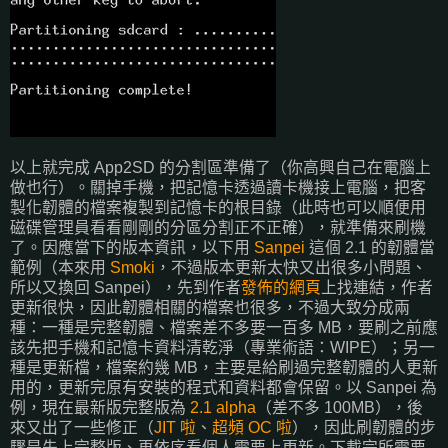
以上就完成 App2SD 的分割區準備了（你高興自己在電腦上
做也行）。關掉手機，把記憶卡透過讀卡機接上電腦，把客
製化韌體的檔案複製到記憶卡的根目錄（此時也可以順便用
磁碟管理員看看剛剛的分區分割正不正確），就準備來刷機
了。因應當下的版本資訊，以下用
Sanpei
這個 2.1 的韌體當
範例（本來用
Smoki
，不過版本更新太快又出很多小問題、
所以又換回 Sanpei），先到作者
發佈的網頁
上找連結，作者
更新很快，因此韌體相關的檔案也很多，不過大致分成兩
種：一種是完整韌體、檔案差不多要一百多 MB，要刷之前應
該先把手機和記憶卡資料清乾淨（專業術語：WIPE）；另一
種是更新檔，檔案約幾 MB，主要是給刷過完整韌體的人更新
用的，更新完原有安裝的程式和資料都會保留。以 Sanpei 為
例，現在最新版完整版為
2.1 alpha
（差不多 100MB），後
來又出了一些修正（
JIT 啦
、
超頻 OC 啦
），因此刷韌體的步
驟是先上完整版、再依序看個人需要上更新。下載完所需要