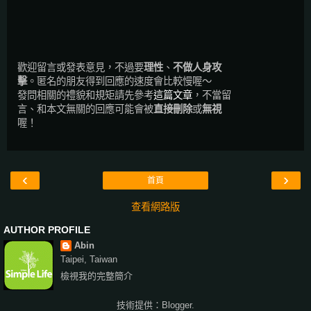
歡迎留言或發表意見，不過要
理性
、
不做人身攻
擊
。匿名的朋友得到回應的速度會比較慢喔～
發問相關的禮貌和規矩請先參考
這篇文章
，不當留
言、和本文無關的回應可能會被
直接刪除
或
無視
喔！
‹
›
首頁
查看網路版
AUTHOR PROFILE
Abin
Taipei, Taiwan
檢視我的完整簡介
技術提供：
Blogger
.