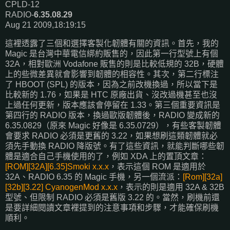
CPLD-12
RADIO-
6.35.08.29
Aug 21 2009,18:19:15
這裡透露了三個和選擇客製化韌體有關的資訊。首先，我的
Magic 是台灣中華電信綁約販售的，因此第一行型號上有個
32A，相對歐洲 Vodafone 販售的則是比較低規的 32B，硬體
上的些微差異就會影響到韌體的相容性。其次，第二行標注
了 HBOOT (SPL) 的版本，因為之前改機換過，所以當下是
比較新的 1.76，如果是 HTC 原廠出貨、沒改過機甚至也沒
上過任何更新，版本應該會停留在 1.33。第三個重要資訊是
第四行的 RADIO 版本，換過歐版韌體後，RADIO 變成新的
6.35.0829（原來 Magic 好像是 6.35.0729），有些客製韌體
會要求 RADIO 必須是更舊的 3.22，如果想刷這類韌體就必
須先手動換 RADIO 降版號。有了這些資訊，就能判斷哪些韌
體是適合自己手機使用的了，例如 XDA 上的置頂文章：
[ROM][32A][6.35]Smoki x.x.x
，表示這個 ROM 是適用於
32A、RADIO 6.35 的 Magic 手機，另一個流派：
[Rom][32a]
[32b][3.22] CyanogenMod x.x.x
，表示的則是適用 32A & 32B
型號、但限制 RADIO 必須是舊版 3.22 的。當然，刷機前還
是要詳細閱讀文章裡提到的注意事項和步驟，才能確保刷機
順利。