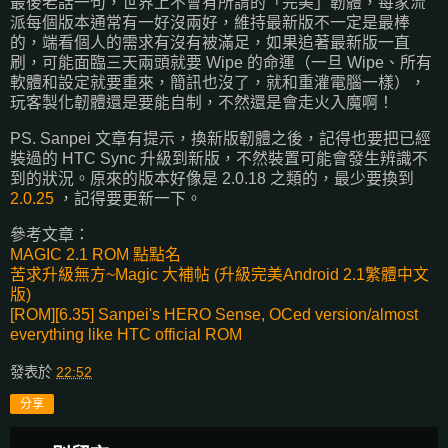
最後老話一句，世界上不會有所謂的「完美」韌體，每家流
派每個版本通常有一好沒兩好，維持最新版不一定是最棒
的，端看個人的需求有沒有被滿足，如果追著最新版一直
刷，可能面臨三天兩頭就要 Wipe 的命運（一旦 Wipe、所有
軟體和設定就要重來，簡訊也沒了，就和重灌電腦一樣），
玩客製化韌體還是要能自制，不然還是會走火入魔啊！
PS. Sanpei 文章有提示，換新版韌體之後，記得也要把已經
裝過的 HTC Sync 升級到新版，不然裝置可能會發生辨識不
到的狀況。原來的版本好像是 2.0.18 之類的，最少要換到
2.0.25
，記得要更新一下。
參考文章：
MAGIC 2.1 ROM 點點名
苦求升級無方~Magic 大補帖 (升級完美Android 2.1繁體中文
版)
[ROM][6.35] Sanpei's HERO Sense, OCed version/almost
everything like HTC official ROM
發表於
22:52
分享