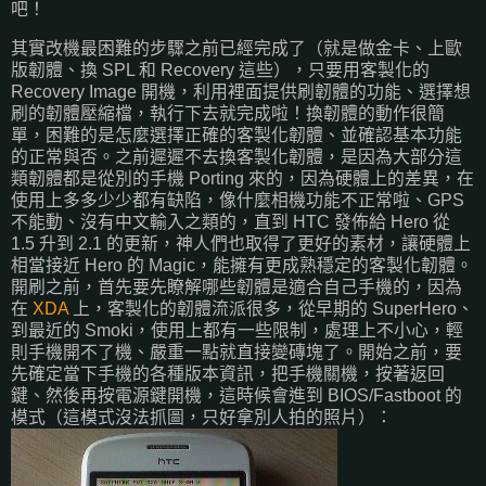
吧！
其實改機最困難的步驟之前已經完成了（就是做金卡、上歐
版韌體、換 SPL 和 Recovery 這些），只要用客製化的
Recovery Image 開機，利用裡面提供刷韌體的功能、選擇想
刷的韌體壓縮檔，執行下去就完成啦！換韌體的動作很簡
單，困難的是怎麼選擇正確的客製化韌體、並確認基本功能
的正常與否。之前遲遲不去換客製化韌體，是因為大部分這
類韌體都是從別的手機 Porting 來的，因為硬體上的差異，在
使用上多多少少都有缺陷，像什麼相機功能不正常啦、GPS
不能動、沒有中文輸入之類的，直到 HTC 發佈給 Hero 從
1.5 升到 2.1 的更新，神人們也取得了更好的素材，讓硬體上
相當接近 Hero 的 Magic，能擁有更成熟穩定的客製化韌體。
開刷之前，首先要先瞭解哪些韌體是適合自己手機的，因為
在
XDA
上，客製化的韌體流派很多，從早期的 SuperHero、
到最近的 Smoki，使用上都有一些限制，處理上不小心，輕
則手機開不了機、嚴重一點就直接變磚塊了。開始之前，要
先確定當下手機的各種版本資訊，把手機關機，按著返回
鍵、然後再按電源鍵開機，這時候會進到 BIOS/Fastboot 的
模式（這模式沒法抓圖，只好拿別人拍的照片）：