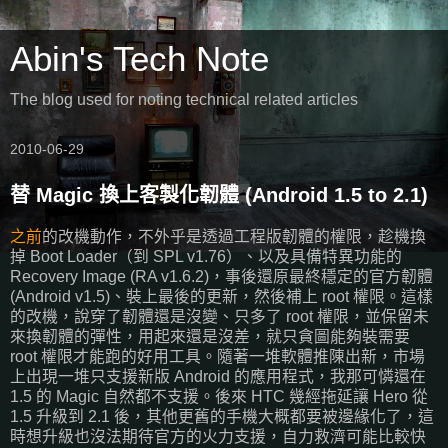
Abin's Tech Note
The blog used for noting technical related articles
2010-06-29
替 Magic 換上客製化韌體 (Android 1.5 to 2.1)
之前
的改機動作，不外乎是透過工程版韌體的權限，趁機換
掉 Boot Loader（到 SPL v1.76）、以及具備特異功能的
Recovery Image (RA v1.6.2)，事後還原最終穩定的官方韌體
(Android v1.5)、裝上最後的更新，然後補上 root 權限。這樣
的改機，說穿了韌體還是沒變、只多了 root 權限，並保留未
來換韌體的彈性，用起來還是沒差，就只貪圖能夠裝需要
root 權限才能跑的好用工具。隨著一堆軟體推陳出新，市場
上出現一堆只支援新版 Android 的應用程式，我那可憐還在
1.5 的 Magic 自然都不支援。後來 HTC 幾經拖延讓 Hero 從
1.5 升級到 2.1 後，其他更舊的手機大概都要被邊緣化了，這
時想升級也沒法期待官方的火力支援，自力救濟可能比較快