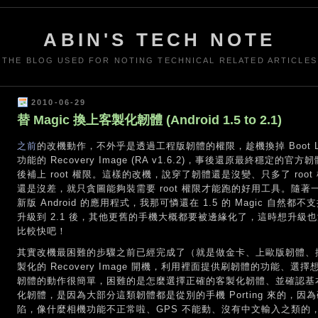
ABIN'S TECH NOTE
THE BLOG USED FOR NOTING TECHNICAL RELATED ARTICLES
2010-06-29
替 Magic 換上客製化韌體 (Android 1.5 to 2.1)
之前
的改機動作，不外乎是透過工程版韌體的權限，趁機換掉 Boot Loa
功能的 Recovery Image (RA v1.6.2)，事後還原最終穩定的官方韌
後補上 root 權限。這樣的改機，說穿了韌體還是沒變、只多了 ro
還是沒差，就只貪圖能夠裝需要 root 權限才能跑的好用工具。隨
新版 Android 的應用程式，我那可憐還在 1.5 的 Magic 自然都不支
升級到 2.1 後，其他更舊的手機大概都要被邊緣化了，這時想升級
比較快吧！
其實改機最困難的步驟之前已經完成了（就是做金卡、上歐版韌體、換 SP
製化的 Recovery Image 開機，利用裡面提供刷韌體的功能
韌體的動作很簡單，困難的是怎麼選擇正確的客製化韌體、並確認基
化韌體，是因為大部分這類韌體都是從別的手機 Porting 來的，
陷，像什麼相機功能不正常啦、GPS 不能動、沒有中文輸入之類的，直到 HT