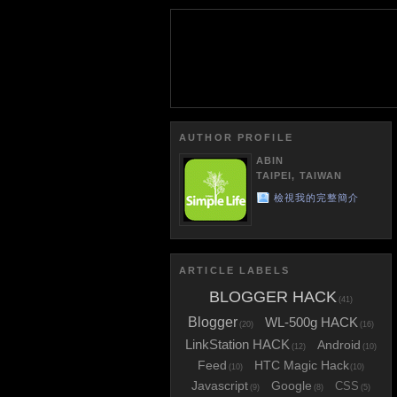
AUTHOR PROFILE
ABIN
TAIPEI, TAIWAN
檢視我的完整簡介
ARTICLE LABELS
BLOGGER HACK
(41)
Blogger
WL-500g HACK
(20)
(16)
LinkStation HACK
Android
(12)
(10)
Feed
HTC Magic Hack
(10)
(10)
Javascript
Google
CSS
(9)
(8)
(5)