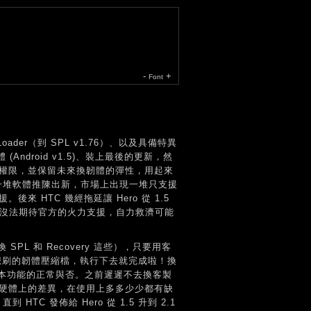
-
+
Font
der（到 SPL v1.76）、以及具備特異
體 (Android v1.5)、裝上最後的更新，然
ot 權限，並保留未來換韌體的彈性，用起來
著一堆軟體推陳出新，市場上出現一堆只支援
援。後來 HTC 幾經拖延讓 Hero 從 1.5
也沒法期待官方的火力支援，自力救濟可能
L 和 Recovery 這些），只要用客
、選擇想刷的韌體壓縮檔，執行下去就完成啦！換
本功能的正常與否。之前遲遲不去換客製
因為硬體上的差異，在使用上多多少少都有缺
C 發佈給 Hero 從 1.5 升到 2.1