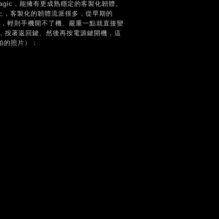
Magic，能擁有更成熟穩定的客製化韌體。
上，客製化的韌體流派很多，從早期的
不小心，輕則手機開不了機、嚴重一點就直接變
，按著返回鍵、然後再按電源鍵開機，這
人拍的照片）：