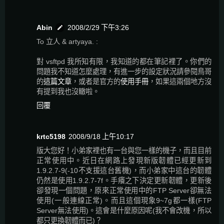
Abin
2008/2/29 下午3:26
To 立人 & artyaya. :
對 vsftpd 我所知有限，我知道的都在筆記裡了。你們的
問題我不知道怎麼處理，有進一步的設定狀況請參閱鳥哥
的
這篇文章
，或者是官方的
使用手冊
，如果這兩個地方沒
有提到我也沒轍啦。
回覆
krtc5198
2008/9/18 上午10:17
版大您好！小弟家裡也有一台與您一樣的機子，而且目前
正常使用中。近日在網路上發現新版韌體已經更新到
1.9.2.7-9(-10不支援這台舊機)，而小弟家中這台的韌體
仍然是使用1.9.2.7-7f。手癢之下決定更新韌體，更新後
卻發現一個問題，原來正常使用中的FTP Server卻無法
使用(一般連線正常)。而且這個現象9~7g都一樣(FTP
Server無法使用)。這會是什麼原因呢(我不會改機，所以
都只更換韌體而已)？