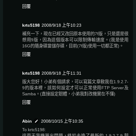
回覆
krtc5198
2008/9/18 上午10:23
補充一下，現在已經又改回原本使用的7f版，只是還是很
想用9版，因為這個版本可以限制傳輸速度。(我是使用
16G的隨身碟當儲存碟，目前(7f版)使用一切都正常)。
回覆
krtc5198
2008/9/18 上午11:31
版大您好！小弟有個請求，可以寫篇文章敎我在1.9.2.7-
9的版本裡，該如何設定才可以正常使用FTP Server及
Samba。(直接設定韌體，小弟我對改機實在不懂)
回覆
Abin
2008/10/15 上午10:35
To krtc5198:
這兩天我機器出問題，終於去換了最新的 1.9.2.7-9 韌