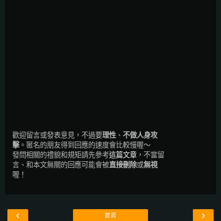
歡迎留言或發表意見，不過要
理性
、
不做人身攻
擊
。匿名的朋友得到回應的速度會比較慢喔～
發問相關的禮貌和規矩請先參考
這篇文章
，不當留
言、和本文無關的回應可能會被
直接刪除
或
無視
喔！
‹
›
首頁