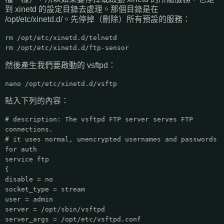
到 xinetd 的設定目錄去處理。那個目錄是在
/opt/etc/xinetd.d/。先停掉（刪除）所有預設的服務：
rm /opt/etc/xinetd.d/telnetd
rm /opt/etc/xinetd.d/ftp-sensor
然後產生我們要啟動的 vsftpd：
nano /opt/etc/xinetd.d/vsftp
貼入下列的內容：
# description: The vsftpd FTP server serves FTP
connections.
# it uses normal, unencrypted usernames and passwords
for auth
service ftp
{
disable = no
socket_type = stream
user = admin
server = /opt/sbin/vsftpd
server_args = /opt/etc/vsftpd.conf