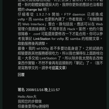
體，新的韌體變動還挺大的，我想你更新前應該也沒看韌
體的
change list
吧！
仔細看從 1.9.2.7-9 開始，FTP daemon 已經換成
vsftp，而 samba 也更新內建了，作者是說，「有做簡單
的 Web Interface」整合，換句話說，應該可以在 Web
管理介面直接調用，不用辛苦去 Hack。當然，他的介面
很陽春， .conf 可能還是要修改一下才能合用。你可以參
考我筆記
LinkStation
for vsftp 和 samba 的相關文章，
啟動服務後再調整。
最後，我的 wl-500g 差不多要功能身退了，之前試過的
經驗要跑其他服務都很吃力，所以我也懶得在上面跑啥功
能，大多交給 LinkStation 了，所以除非我太閒有去改啥
東西作實驗，不然不會再有這類新的「筆記」了。（我不
是寫教學文的，請參考
這篇文章
）
回覆
匿名
2008/11/16 晚上11:57
Hello Abin大
我照您的步驟做
但最後要用ftp連線時