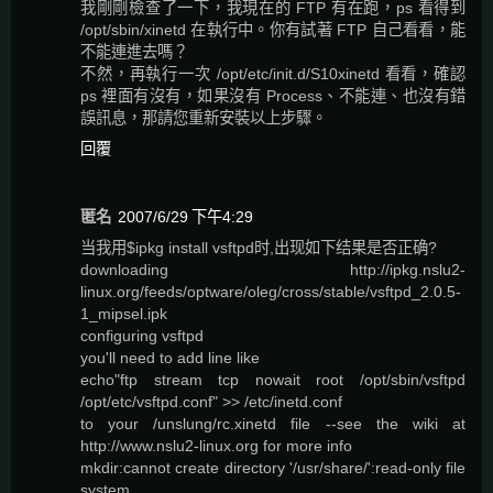
我剛剛檢查了一下，我現在的 FTP 有在跑，ps 看得到
/opt/sbin/xinetd 在執行中。你有試著 FTP 自己看看，能
不能連進去嗎？
不然，再執行一次 /opt/etc/init.d/S10xinetd 看看，確認
ps 裡面有沒有，如果沒有 Process、不能連、也沒有錯
誤訊息，那請您重新安裝以上步驟。
回覆
匿名
2007/6/29 下午4:29
当我用$ipkg install vsftpd时,出现如下结果是否正确?
downloading http://ipkg.nslu2-
linux.org/feeds/optware/oleg/cross/stable/vsftpd_2.0.5-
1_mipsel.ipk
configuring vsftpd
you'll need to add line like
echo"ftp stream tcp nowait root /opt/sbin/vsftpd
/opt/etc/vsftpd.conf" >> /etc/inetd.conf
to your /unslung/rc.xinetd file --see the wiki at
http://www.nslu2-linux.org for more info
mkdir:cannot create directory '/usr/share/':read-only file
system