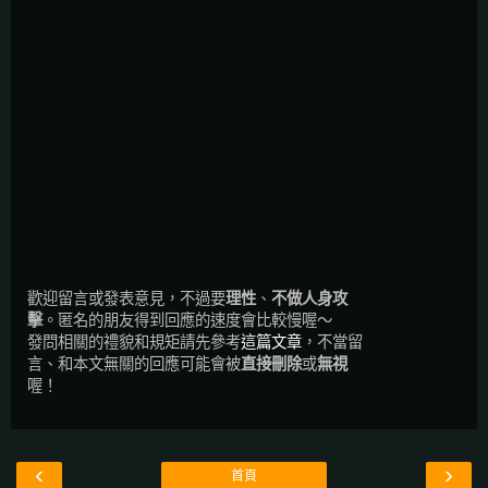
歡迎留言或發表意見，不過要
理性
、
不做人身攻
擊
。匿名的朋友得到回應的速度會比較慢喔～
發問相關的禮貌和規矩請先參考
這篇文章
，不當留
言、和本文無關的回應可能會被
直接刪除
或
無視
喔！
‹
›
首頁