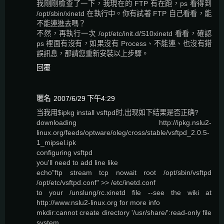
我剛剛檢查了一下，我現在的 FTP 有在跑，ps 看得到
/opt/sbin/xinetd 在執行中。你有試著 FTP 自己看看，能
不能連進去嗎？
不然，再執行一次 /opt/etc/init.d/S10xinetd 看看，確認
ps 裡面有沒有，如果沒有 Process、不能連、也沒有錯
誤訊息，那請您重新安裝以上步驟。
回覆
匿名
2007/6/29 下午4:29
当我用$ipkg install vsftpd时,出现如下结果是否正确?
downloading http://ipkg.nslu2-
linux.org/feeds/optware/oleg/cross/stable/vsftpd_2.0.5-
1_mipsel.ipk
configuring vsftpd
you'll need to add line like
echo"ftp stream tcp nowait root /opt/sbin/vsftpd
/opt/etc/vsftpd.conf" >> /etc/inetd.conf
to your /unslung/rc.xinetd file --see the wiki at
http://www.nslu2-linux.org for more info
mkdir:cannot create directory '/usr/share/':read-only file
system