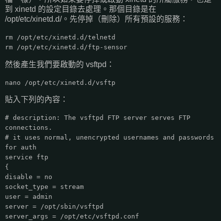
到 xinetd 的設定目錄去處理。那個目錄是在
/opt/etc/xinetd.d/。先停掉（刪除）所有預設的服務：
rm /opt/etc/xinetd.d/telnetd
rm /opt/etc/xinetd.d/ftp-sensor
然後產生我們要啟動的 vsftpd：
nano /opt/etc/xinetd.d/vsftp
貼入下列的內容：
# description: The vsftpd FTP server serves FTP
connections.
# it uses normal, unencrypted usernames and passwords
for auth
service ftp
{
disable = no
socket_type = stream
user = admin
server = /opt/sbin/vsftpd
server_args = /opt/etc/vsftpd.conf