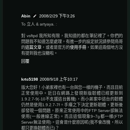
Abin
2008/2/29 下午3:26
To 立人 & artyaya. :
對 vsftpd 我所知有限，我知道的都在筆記裡了。你們的
問題我不知道怎麼處理，有進一步的設定狀況請參閱鳥哥
的
這篇文章
，或者是官方的
使用手冊
，如果這兩個地方沒
有提到我也沒轍啦。
回覆
krtc5198
2008/9/18 上午10:17
版大您好！小弟家裡也有一台與您一樣的機子，而且目前
正常使用中。近日在網路上發現新版韌體已經更新到
1.9.2.7-9(-10不支援這台舊機)，而小弟家中這台的韌體
仍然是使用1.9.2.7-7f。手癢之下決定更新韌體，更新後
卻發現一個問題，原來正常使用中的FTP Server卻無法
使用(一般連線正常)。而且這個現象9~7g都一樣(FTP
Server無法使用)。這會是什麼原因呢(我不會改機，所以
都只更換韌體而已)？