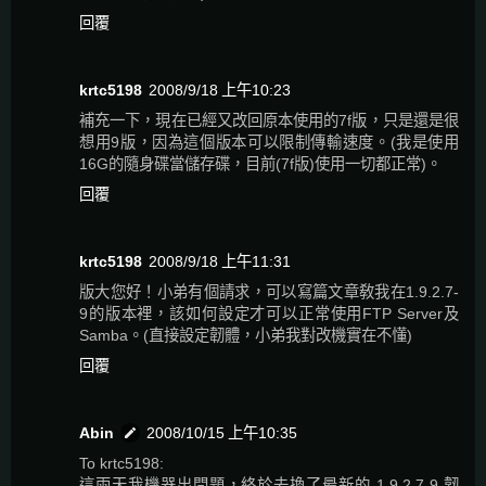
回覆
krtc5198
2008/9/18 上午10:23
補充一下，現在已經又改回原本使用的7f版，只是還是很
想用9版，因為這個版本可以限制傳輸速度。(我是使用
16G的隨身碟當儲存碟，目前(7f版)使用一切都正常)。
回覆
krtc5198
2008/9/18 上午11:31
版大您好！小弟有個請求，可以寫篇文章敎我在1.9.2.7-
9的版本裡，該如何設定才可以正常使用FTP Server及
Samba。(直接設定韌體，小弟我對改機實在不懂)
回覆
Abin
2008/10/15 上午10:35
To krtc5198:
這兩天我機器出問題，終於去換了最新的 1.9.2.7-9 韌