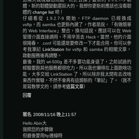
體，新的韌體變動還挺大的，我想你更新前應該也沒看韌
體的
change list
吧！
仔細看從 1.9.2.7-9 開始，FTP daemon 已經換成
vsftp，而 samba 也更新內建了，作者是說，「有做簡單
的 Web Interface」整合，換句話說，應該可以在 Web
管理介面直接調用，不用辛苦去 Hack。當然，他的介面
很陽春， .conf 可能還是要修改一下才能合用。你可以參
考我筆記
LinkStation
for vsftp 和 samba 的相關文章，
啟動服務後再調整。
最後，我的 wl-500g 差不多要功能身退了，之前試過的
經驗要跑其他服務都很吃力，所以我也懶得在上面跑啥功
能，大多交給 LinkStation 了，所以除非我太閒有去改啥
東西作實驗，不然不會再有這類新的「筆記」了。（我不
是寫教學文的，請參考
這篇文章
）
回覆
匿名
2008/11/16 晚上11:57
Hello Abin大
我照您的步驟做
但最後要用ftp連線時