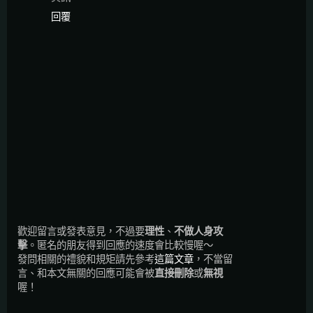
回覆
歡迎留言或發表意見，不過要
理性
、
不做人身攻
擊
。匿名的朋友得到回應的速度會比較慢喔～
發問相關的禮貌和規矩請先參考
這篇文章
，不當留
言、和本文無關的回應可能會被
直接刪除
或
無視
喔！