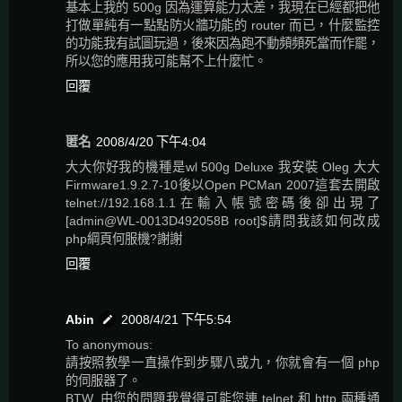
基本上我的 500g 因為運算能力太差，我現在已經都把他
打做單純有一點點防火牆功能的 router 而已，什麼監控
的功能我有試圖玩過，後來因為跑不動頻頻死當而作罷，
所以您的應用我可能幫不上什麼忙。
回覆
匿名
2008/4/20 下午4:04
大大你好我的機種是wl 500g Deluxe 我安裝 Oleg 大大
Firmware1.9.2.7-10後以Open PCMan 2007這套去開啟
telnet://192.168.1.1在輸入帳號密碼後卻出現了
[admin@WL-0013D492058B root]$請問我該如何改成
php綱頁何服機?謝謝
回覆
Abin
2008/4/21 下午5:54
To anonymous:
請按照教學一直操作到步驟八或九，你就會有一個 php
的伺服器了。
BTW, 由您的問題我覺得可能您連 telnet 和 http 兩種通