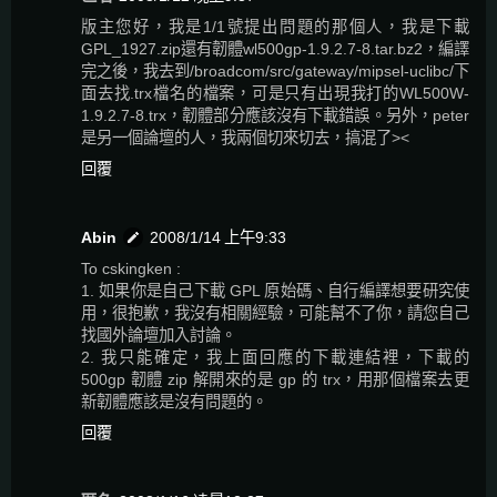
版主您好，我是1/1號提出問題的那個人，我是下載
GPL_1927.zip還有韌體wl500gp-1.9.2.7-8.tar.bz2，編譯
完之後，我去到/broadcom/src/gateway/mipsel-uclibc/下
面去找.trx檔名的檔案，可是只有出現我打的WL500W-
1.9.2.7-8.trx，韌體部分應該沒有下載錯誤。另外，peter
是另一個論壇的人，我兩個切來切去，搞混了><
回覆
Abin
2008/1/14 上午9:33
To cskingken :
1. 如果你是自己下載 GPL 原始碼、自行編譯想要研究使
用，很抱歉，我沒有相關經驗，可能幫不了你，請您自己
找國外論壇加入討論。
2. 我只能確定，我上面回應的下載連結裡，下載的
500gp 韌體 zip 解開來的是 gp 的 trx，用那個檔案去更
新韌體應該是沒有問題的。
回覆