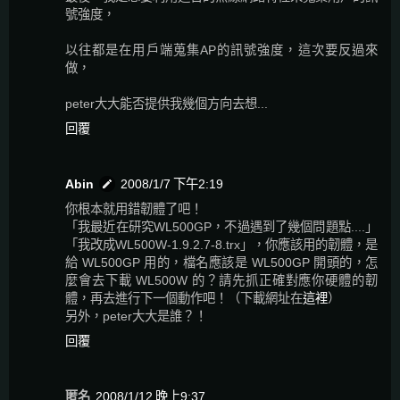
號強度，
以往都是在用戶端蒐集AP的訊號強度，這次要反過來
做，
peter大大能否提供我幾個方向去想...
回覆
Abin
2008/1/7 下午2:19
你根本就用錯韌體了吧！
「我最近在研究WL500GP，不過遇到了幾個問題點....」
「我改成WL500W-1.9.2.7-8.trx」，你應該用的韌體，是
給 WL500GP 用的，檔名應該是 WL500GP 開頭的，怎
麼會去下載 WL500W 的？請先抓正確對應你硬體的韌
體，再去進行下一個動作吧！（下載網址在
這裡
）
另外，peter大大是誰？！
回覆
匿名
2008/1/12 晚上9:37