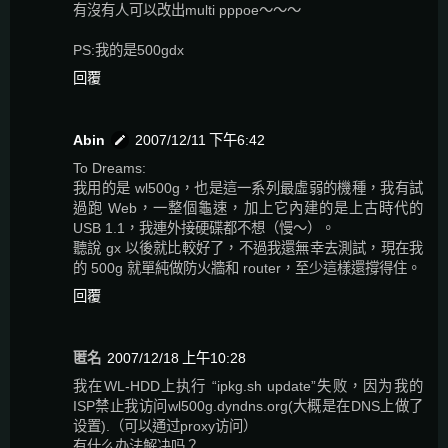
有沒有人可以改出multi pppoe～～～
PS:我的是500gdx
回覆
Abin
2007/12/11 下午6:42
To Dreams:
我用的是 wl500g，也是這一系列最虛弱的機種，我有試
過跑 Web，一整個龜速，加上它內建的是上古時代的
USB 1.1，我連外接硬碟都不想（慢～）。
聽說 gx 以後就比較好了，不過我還無幸去測試，現在我
的 500g 就單純做防火牆和 router，至少這樣還撐得住。
回覆
匿名
2007/12/18 上午10:28
我在WL-HDD上执行 “ipkg.sh update”失败，因为我的
ISP禁止我访问wl500g.dyndns.org(大概是在DNS上做了
设置).（可以通过proxy访问）
有什么办法解决吗？