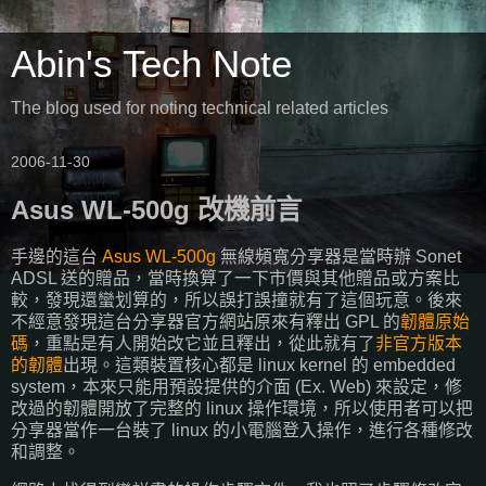
Abin's Tech Note
The blog used for noting technical related articles
2006-11-30
Asus WL-500g 改機前言
手邊的這台
Asus WL-500g
無線頻寬分享器是當時辦 Sonet
ADSL 送的贈品，當時換算了一下市價與其他贈品或方案比
較，發現還蠻划算的，所以誤打誤撞就有了這個玩意。後來
不經意發現這台分享器官方網站原來有釋出 GPL 的
韌體原始
碼
，重點是有人開始改它並且釋出，從此就有了
非官方版本
的韌體
出現。這類裝置核心都是 linux kernel 的 embedded
system，本來只能用預設提供的介面 (Ex. Web) 來設定，修
改過的韌體開放了完整的 linux 操作環境，所以使用者可以把
分享器當作一台裝了 linux 的小電腦登入操作，進行各種修改
和調整。