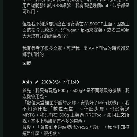
用戶端髓發出的RSSI訊號，我有看過幾個tool，似乎都是
可以用，
但是我不知道要怎麼直接安裝在WL500GP上面，因為上
面的指令比較少，只有wget、ipkg來安裝，或者是ABin
大大您有好的建議嗎???
我有參考了很多文獻，可是我一到AP上面做的時候卻又
綁手綁腳的....
回覆
Abin
2008/3/24 下午1:49
首先，我只有玩過 500g，500gP 是不同等級的機器，我
沒機會用過。
「數位天堂裡面所說的步驟，安裝好了Mrtg軟體」，我
不知道什麼「數位天堂」、什麼步驟，也沒裝過
MRTG，我只有在 500g 上裝過 RRDTool，如同
此文
所
說，基本上應該是差不多的東西。
最後，「蒐集到用戶端發出的RSSI訊號」，我也不知道
這是什麼，很抱歉。