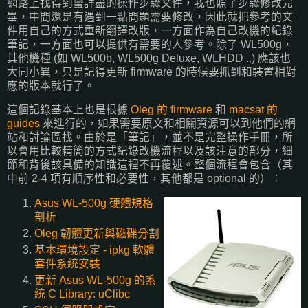
網路上找得到蠻詳盡的操作步驟文件，我也照了步驟修改完
畢，中間還是有遇到一點問題需要修改，因此就把參考的文
件用自己的方式重新翻譯改版，一方面作為自己改機的紀錄
筆記，一方面也可以提供有需要的人參考。除了 WL500g，
其他機種 (如 WL500b, WL500g Deluxe, WLHDD ..) 應該也
大同小異，只是記得更新 firmware 的時候要抓到和裝置相對
應的版本就行了。
這個記錄基本上也是根據
Oleg 的 firmware
和
macsat 的
guides
來進行的，如果需要原文和相關資源可以到他們的網
站和討論區找。由於是「筆記」，並不是完整操作手冊，所
以會用比較精簡的方式紀錄改機流程以及該注意的部分，細
節和背後該具備的知識這裡不再覆述。整個流程會包含（其
中前 2-4 項有順序性和必要性，其他都是 optional 的）：
Asus WL-500g 硬體規格
剖析
Oleg 韌體更新與磁碟分割
基本環境設定 - ipkg 軟體
套件系統安裝
更新 Asus WL-500g 的系
統 C Library: uClibc