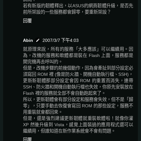
若有新版的韌體釋出，以ASUS的網頁韌體升級，是否先
前所架設的一些服務都會歸零，要重新架設？
回覆
Abin
2007/3/7 下午4:03
就原理來說，所有的服務「大多應該」可以繼續用。因
為，改機的服務和軟體都是裝在 Flash 上面，服務都是
開完機再去呼叫的。
但是，改機步驟的前幾個動作，因為會牽扯到部分設定必
須寫回 ROM 裡 (像是防火牆、開機自動執行檔、SSH)，
更新新韌體那部分設定會因 ROM 的重置而消失，連帶
SSH、防火牆和開機自動執行檔也失效，你原先安裝放在
Flash 裡的服務就全部不會自動跑起來了。
所以，更新韌體會有部分設定和服務會失效，但不是「歸
零」，只要手動去恢復會寫回 ROM 的那些設定，服務不
用重裝就會都回來。
但是，還是強烈建議更新韌體就重裝軟體啦！就像你灌
XP 然後升級到 Vista，感覺上面裝過的應用程式還可以
繼續用，但誰知道在新作業系統會不會有問題。
回覆