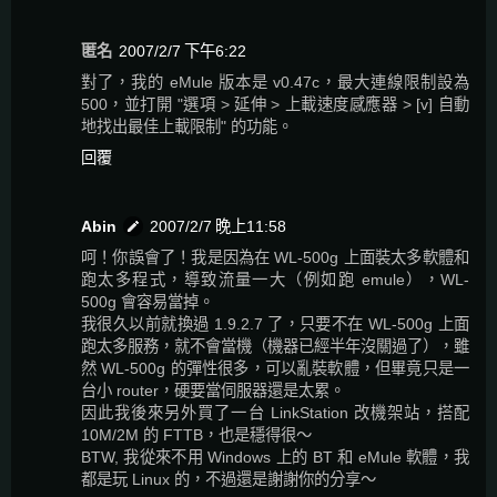
匿名
2007/2/7 下午6:22
對了，我的 eMule 版本是 v0.47c，最大連線限制設為
500，並打開 "選項 > 延伸 > 上載速度感應器 > [v] 自動
地找出最佳上載限制" 的功能。
回覆
Abin
2007/2/7 晚上11:58
呵！你誤會了！我是因為在 WL-500g 上面裝太多軟體和
跑太多程式，導致流量一大（例如跑 emule），WL-
500g 會容易當掉。
我很久以前就換過 1.9.2.7 了，只要不在 WL-500g 上面
跑太多服務，就不會當機（機器已經半年沒關過了），雖
然 WL-500g 的彈性很多，可以亂裝軟體，但畢竟只是一
台小 router，硬要當伺服器還是太累。
因此我後來另外買了一台 LinkStation 改機架站，搭配
10M/2M 的 FTTB，也是穩得很～
BTW, 我從來不用 Windows 上的 BT 和 eMule 軟體，我
都是玩 Linux 的，不過還是謝謝你的分享～