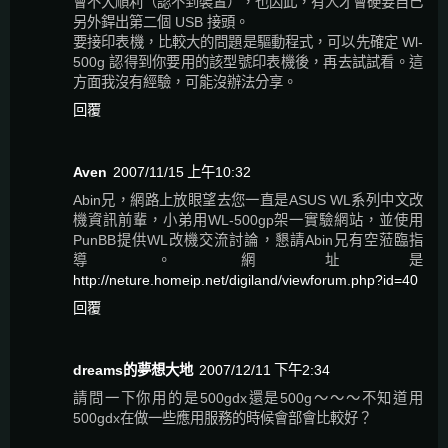
會不大順利（認不到裝置），也因此，有人才會硬要自己
另外銲出第二個 USB 接頭。
要接印表機，比較大的問題是驅動程式，可以先確定 Wl-
500g 認得到你要用的該型號印表機後，再去試試看。這
方面我沒有經驗，可能沒辦法分享。
回覆
Aven
2007/11/15 上午10:32
Abin兄，網路上放眼望去您一直是ASUS WL系列中文改
機資訊前輩，小弟用WL-500gp架一實驗網站，並使用
PunBB提供WL改機交流討論，懇請Abin兄有空蒞臨指
導。網址是
http://neture.homeip.net/digiland/viewforum.php?id=40
回覆
dreams的夢想大地
2007/12/11 下午2:34
請問一下你用的是500gdx還是500g～～～不知道用
500gdx在做一些應用服務的時候會部會比較好？