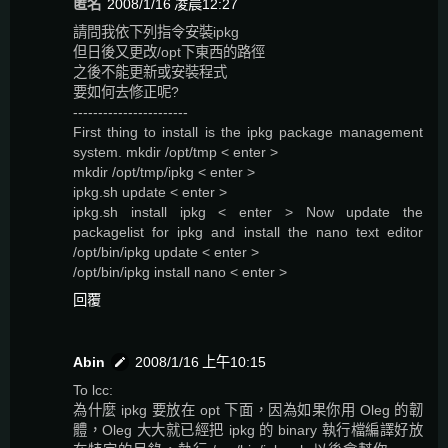
匿名
2008/1/16 凌晨12:27
請問我依下列指令安裝ipkg
但日後又更改/opt下東西的路徑
之後不能更新或安裝程式
要如何去修正呢?
-----------------------
First thing to install is the ipkg package management
system. mkdir /opt/tmp < enter >
mkdir /opt/tmp/ipkg < enter >
ipkg.sh update < enter >
ipkg.sh install ipkg < enter > Now update the
packagelist for ipkg and install the nano text editor
/opt/bin/ipkg update < enter >
/opt/bin/ipkg install nano < enter >
回覆
Abin
2008/1/16 上午10:15
To lcc:
為什麼 ipkg 要放在 opt 下面，因為如果你用 Oleg 的韌
體，Oleg 大大就已經把 ipkg 的 binary 執行檔編譯好放