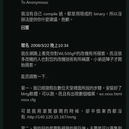
To Anonymous:
我沒有自己 compile 過，都是用現成的 binary，所以沒
辦法提供你什麼建議，抱歉。
回覆
匿名
2008/3/22 晚上10:34
我在網路上看見你對WL500gP的改機有所摸索，而且很
多改機的人也對您的改機技術有所稱讚，小弟這陣子才開
始摸索，
能否請教一下...
第一、我已經按照在數位天堂裡面所說的步驟，安裝好了
Mrtg軟體，可以跑，而且有出現數個檔案，ex:xxxx.html
xxxx.cfg
可是我用瀏覽器開的時候，卻半個東西都沒
有..http://140.120.15.167/mrtg
第二、我的目的是要監視我的用戶端，主要是可以蒐集到