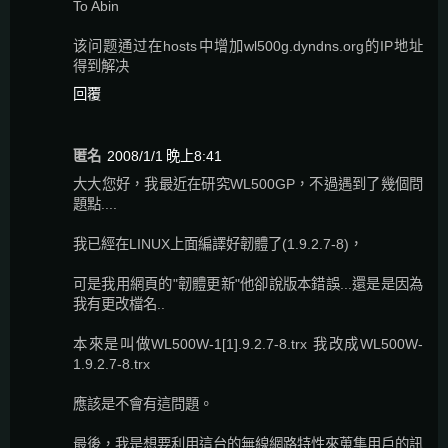
To Abin
该问题通过在hosts中增加wl500g.dyndns.org的IP地址
得到解决
回覆
匿名
2008/1/1 晚上8:41
大大您好，我最近在研究WL500GP，不過遇到了幾個問
題點....
我已經在LINUX上面編譯好韌體了(1.9.2.7-8)，
可是我用網頁的"韌體更新"他卻說版本錯誤...還是是因為
我有更改檔名..
本來是叫做WL500W-1[1].9.2.7-8.trx 我改成WL500W-
1.9.2.7-8.trx
應該是不會有這問題。
最後，我是想要利用這台的無線網路特性來蒐集用戶的訊