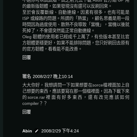
不過你可以試試看，試之前先去下載 Asus 官方給 GP 用
的最新版韌體，如果發現沒有還可以反刷回來。
至於會反覆斷線、自動連線，因素有很多，也有可能是
ISP 或線路的問題。所謂的「熱當」，顧名思義是用一段
時間因為過度使用、散熱不良導致「當機」，當機以後就
死掉了，不會還突然能正常自動連線。
Oleg 韌體的使用者已經成千上萬了，有些版本甚至比官
方韌體更穩更好，如果不能排除問題，您只好刷回去原有
的官方韌體，看看能不能改善。
回覆
匿名
2008/2/27 晚上10:14
大大你好，我想請問一下如果想要在sorce檔裡面加上自
己想要的東西，應該要寫在那一個檔裡面，因為下載下來
的sorce.rar裡面有好多東西，還有改完應該如何
compiler？？
回覆
Abin
2008/2/29 下午4:24