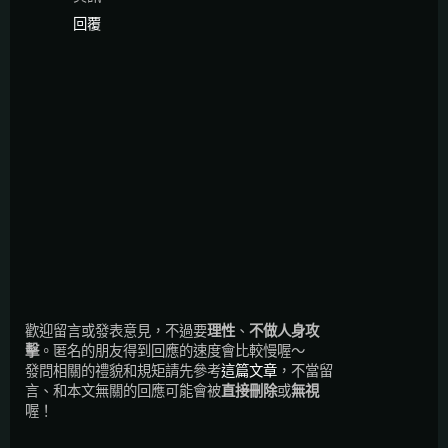
回覆
歡迎留言或發表意見，不過要
理性
、
不做人身攻
擊
。匿名的朋友得到回應的速度會比較慢喔～
發問相關的禮貌和規矩請先參考
這篇文章
，不當留
言、和本文無關的回應可能會被
直接刪除
或
無視
喔！