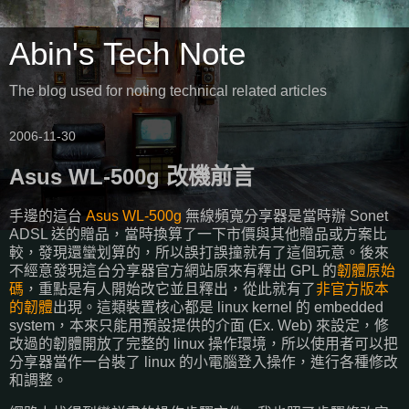
Abin's Tech Note
The blog used for noting technical related articles
2006-11-30
Asus WL-500g 改機前言
手邊的這台
Asus WL-500g
無線頻寬分享器是當時辦 Sonet
ADSL 送的贈品，當時換算了一下市價與其他贈品或方案比
較，發現還蠻划算的，所以誤打誤撞就有了這個玩意。後來
不經意發現這台分享器官方網站原來有釋出 GPL 的
韌體原始
碼
，重點是有人開始改它並且釋出，從此就有了
非官方版本
的韌體
出現。這類裝置核心都是 linux kernel 的 embedded
system，本來只能用預設提供的介面 (Ex. Web) 來設定，修
改過的韌體開放了完整的 linux 操作環境，所以使用者可以把
分享器當作一台裝了 linux 的小電腦登入操作，進行各種修改
和調整。