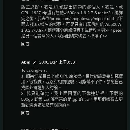
版主您好，我是1/1號提出問題的那個人，我是下載
GPL_1927.zip還有韌體wl500gp-1.9.2.7-8.tar.bz2，編譯
完之後，我去到/broadcom/src/gateway/mipsel-uclibc/下
面去找.trx檔名的檔案，可是只有出現我打的WL500W-
1.9.2.7-8.trx，韌體部分應該沒有下載錯誤。另外，peter
是另一個論壇的人，我兩個切來切去，搞混了><
回覆
Abin
2008/1/14 上午9:33
To cskingken :
1. 如果你是自己下載 GPL 原始碼、自行編譯想要研究使
用，很抱歉，我沒有相關經驗，可能幫不了你，請您自己
找國外論壇加入討論。
2. 我只能確定，我上面回應的下載連結裡，下載的
500gp 韌體 zip 解開來的是 gp 的 trx，用那個檔案去更
新韌體應該是沒有問題的。
回覆