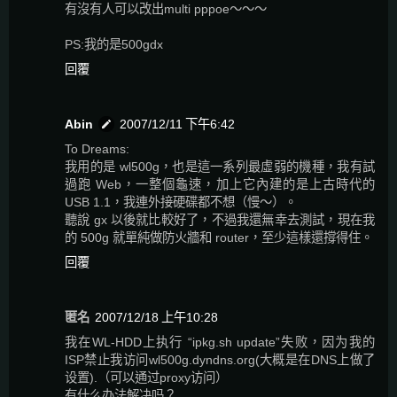
有沒有人可以改出multi pppoe～～～
PS:我的是500gdx
回覆
Abin
2007/12/11 下午6:42
To Dreams:
我用的是 wl500g，也是這一系列最虛弱的機種，我有試
過跑 Web，一整個龜速，加上它內建的是上古時代的
USB 1.1，我連外接硬碟都不想（慢～）。
聽說 gx 以後就比較好了，不過我還無幸去測試，現在我
的 500g 就單純做防火牆和 router，至少這樣還撐得住。
回覆
匿名
2007/12/18 上午10:28
我在WL-HDD上执行 “ipkg.sh update”失败，因为我的
ISP禁止我访问wl500g.dyndns.org(大概是在DNS上做了
设置).（可以通过proxy访问）
有什么办法解决吗？