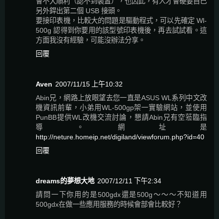
會不大順利（認不到裝置），也因此，有人才會硬要自己
另外銲出第二個 USB 接頭。
要接印表機，比較大的問題是驅動程式，可以先確定 Wl-
500g 認得到你要用的該型號印表機後，再去試試看。這
方面我沒有經驗，可能沒辦法分享。
回覆
Aven
2007/11/15 上午10:32
Abin兄，網路上放眼望去您一直是ASUS WL系列中文改
機資訊前輩，小弟用WL-500gp架一實驗網站，並使用
PunBB提供WL改機交流討論，懇請Abin兄有空蒞臨指
導。網址是
http://neture.homeip.net/digiland/viewforum.php?id=40
回覆
dreams的夢想大地
2007/12/11 下午2:34
請問一下你用的是500gdx還是500g～～～不知道用
500gdx在做一些應用服務的時候會部會比較好？