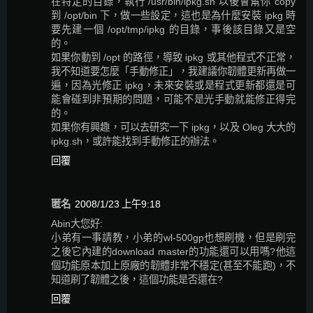
在特定的目錄，執行 /usr/bin/ipkg.sh 以後會幫你 copy
到 /opt/bin 下，做一些設定，這也是為什麼安裝 ipkg 時
要先建一個 /opt/tmp/ipkg 的目錄，事後該目錄又是空
的。
如果你動到 /opt 的路徑，導致 ipkg 或其他程式不正常，
我不知道要怎麼「手動修正」，我建議你韌體更新再做一
遍，因為光修正 ipkg，未來安裝或是程式更新都還是可
能會碰到非預期的問題，可能不是光手動就能修正得完
的。
如果你有興趣，可以去研究一下 ipkg，以及 Oleg 大大的
ipkg.sh，或許能找到手動修正的辦法。
回覆
匿名
2008/1/23 上午9:18
Abin大您好:
小弟有一事請教，小弟的wl-500gp也想刷機，但是刷完
之後它內建的download master的功能還可以用嗎?他這
個功能原本加上原廠的韌體非常不穩定(甚至不能跑)，不
知道刷了韌體之後，這個功能是否還在?
回覆