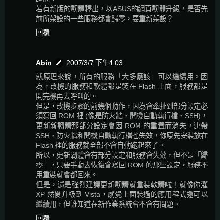
若有新版的韌體釋出，以ASUS的網頁韌體升級，是否先
前所架設的一些服務都會歸零，要重新架設？
回覆
Abin
2007/3/7 下午4:03
就原理來說，所有的服務「大多應該」可以繼續用。因
為，改機的服務和軟體都是裝在 Flash 上面，服務都是
開完機再去呼叫的。
但是，改機步驟的前幾個動作，因為會牽扯到部分設定必
須寫回 ROM 裡 (像是防火牆、開機自動執行檔、SSH)，
更新新韌體那部分設定會因 ROM 的重置而消失，連帶
SSH、防火牆和開機自動執行檔也失效，你原先安裝放在
Flash 裡的服務就全部不會自動跑起來了。
所以，更新韌體會有部分設定和服務會失效，但不是「歸
零」，只要手動去恢復會寫回 ROM 的那些設定，服務不
用重裝就會都回來。
但是，還是強烈建議更新韌體就重裝軟體啦！就像你灌
XP 然後升級到 Vista，感覺上面裝過的應用程式還可以
繼續用，但誰知道在新作業系統會不會有問題。
回覆