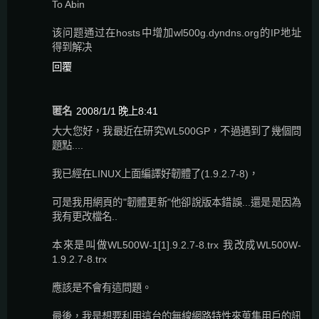
To Abin
该问题通过在hosts中增加wl500g.dyndns.org的IP地址
得到解决
回覆
匿名
2008/1/1 晚上8:41
大大您好，我最近在研究WL500GP，不過遇到了幾個問
題點....
我已經在LINUX上面編譯好韌體了(1.9.2.7-8)，
可是我用網頁的"韌體更新"他卻說版本錯誤...還是是因為
我有更改檔名..
本來是叫做WL500W-1[1].9.2.7-8.trx 我改成WL500W-
1.9.2.7-8.trx
應該是不會有這問題。
最後，我是想要利用這台的無線網路特性來蒐集用戶的訊