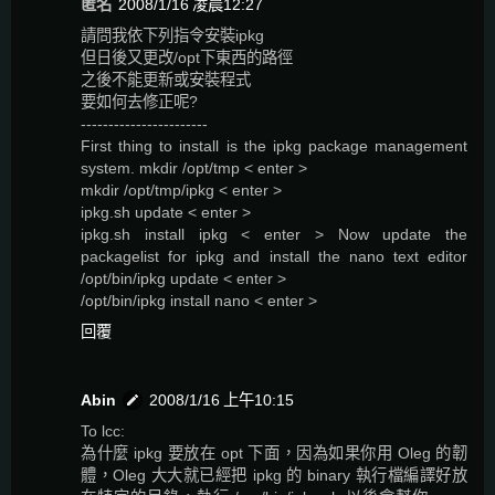
匿名
2008/1/16 凌晨12:27
請問我依下列指令安裝ipkg
但日後又更改/opt下東西的路徑
之後不能更新或安裝程式
要如何去修正呢?
-----------------------
First thing to install is the ipkg package management
system. mkdir /opt/tmp < enter >
mkdir /opt/tmp/ipkg < enter >
ipkg.sh update < enter >
ipkg.sh install ipkg < enter > Now update the
packagelist for ipkg and install the nano text editor
/opt/bin/ipkg update < enter >
/opt/bin/ipkg install nano < enter >
回覆
Abin
2008/1/16 上午10:15
To lcc:
為什麼 ipkg 要放在 opt 下面，因為如果你用 Oleg 的韌
體，Oleg 大大就已經把 ipkg 的 binary 執行檔編譯好放