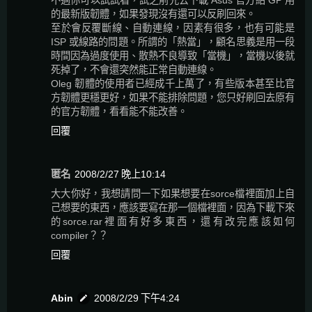
不過你可以試試看，試之前先去下載 Asus 官方給 GP 用
的最新版韌體，如果發現沒有還可以反刷回來。
至於會反覆斷線、自動連線，因素有很多，也有可能是
ISP 或線路的問題。所謂的「熱當」，顧名思義是用一段
時間因為過度使用、散熱不良導致「當機」，當機以後就
死掉了，不會還突然能正常自動連線。
Oleg 韌體的使用者已經成千上萬了，有些版本甚至比官
方韌體更穩更好，如果不能排除問題，您只好刷回去原有
的官方韌體，看看能不能改善。
回覆
匿名
2008/2/27 晚上10:14
大大你好，我想請問一下如果想要在sorce檔裡面加上自
己想要的東西，應該要寫在那一個檔裡面，因為下載下來
的sorce.rar裡面有好多東西，還有改完應該如何
compiler？？
回覆
Abin
2008/2/29 下午4:24