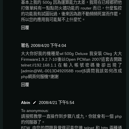
基本上我的 500g 因為運算能力太差，我現在已經都把他
打做單純有一點點防火牆功能的 router 而已，什麼監控
的功能我有試圖玩過，後來因為跑不動頻頻死當而作罷，
所以您的應用我可能幫不上什麼忙。
回覆
匿名
2008/4/20 下午4:04
大大你好我的機種是wl 500g Deluxe 我安裝 Oleg 大大
Firmware1.9.2.7-10後以Open PCMan 2007這套去開啟
telnet://192.168.1.1在輸入帳號密碼後卻出現了
[admin@WL-0013D492058B root]$請問我該如何改成
php綱頁何服機?謝謝
回覆
Abin
2008/4/21 下午5:54
To anonymous:
請按照教學一直操作到步驟八或九，你就會有一個 php
的伺服器了。
BTW, 由您的問題我覺得可能您連 telnet 和 http 兩種通