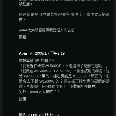
號強度，
以往都是在用戶端蒐集AP的訊號強度，這次要反過來
做，
peter大大能否提供我幾個方向去想...
回覆
Abin
2008/1/7 下午2:19
你根本就用錯韌體了吧！
「我最近在研究WL500GP，不過遇到了幾個問題點....」
「我改成WL500W-1.9.2.7-8.trx」，你應該用的韌體，是
給 WL500GP 用的，檔名應該是 WL500GP 開頭的，怎
麼會去下載 WL500W 的？請先抓正確對應你硬體的韌
體，再去進行下一個動作吧！（下載網址在
這裡
）
另外，peter大大是誰？！
回覆
匿名
2008/1/12 晚上9:37