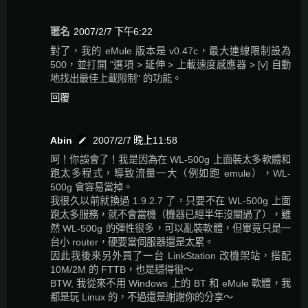
匿名
2007/2/7 下午6:22
對了，我的 eMule 版本是 v0.47c，最大連線限制設為
500，並打開 "選項 > 延伸 > 上載速度感應器 > [v] 自動
地找出最佳上載限制" 的功能。
回覆
Abin
2007/2/7 晚上11:58
呵！你誤會了！我是因為在 WL-500g 上面裝太多軟體和
跑太多程式，導致流量一大（例如跑 emule），WL-
500g 會容易當掉。
我很久以前就換過 1.9.2.7 了，只要不在 WL-500g 上面
跑太多服務，就不會當機（機器已經半年沒關過了），雖
然 WL-500g 的彈性很多，可以亂裝軟體，但畢竟只是一
台小 router，硬要當伺服器還是太累。
因此我後來另外買了一台 LinkStation 改機架站，搭配
10M/2M 的 FTTB，也是穩得很～
BTW, 我從來不用 Windows 上的 BT 和 eMule 軟體，我
都是玩 Linux 的，不過還是謝謝你的分享～