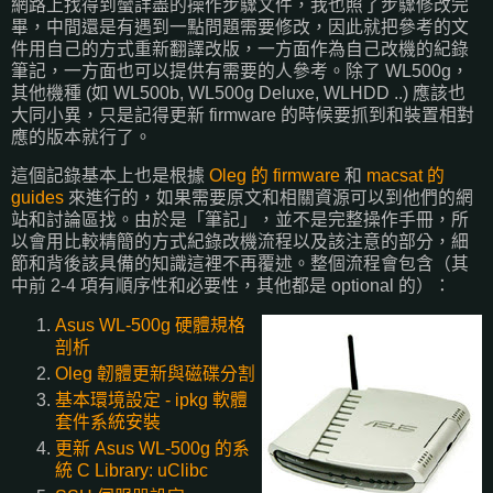
網路上找得到蠻詳盡的操作步驟文件，我也照了步驟修改完
畢，中間還是有遇到一點問題需要修改，因此就把參考的文
件用自己的方式重新翻譯改版，一方面作為自己改機的紀錄
筆記，一方面也可以提供有需要的人參考。除了 WL500g，
其他機種 (如 WL500b, WL500g Deluxe, WLHDD ..) 應該也
大同小異，只是記得更新 firmware 的時候要抓到和裝置相對
應的版本就行了。
這個記錄基本上也是根據
Oleg 的 firmware
和
macsat 的
guides
來進行的，如果需要原文和相關資源可以到他們的網
站和討論區找。由於是「筆記」，並不是完整操作手冊，所
以會用比較精簡的方式紀錄改機流程以及該注意的部分，細
節和背後該具備的知識這裡不再覆述。整個流程會包含（其
中前 2-4 項有順序性和必要性，其他都是 optional 的）：
Asus WL-500g 硬體規格
剖析
Oleg 韌體更新與磁碟分割
基本環境設定 - ipkg 軟體
套件系統安裝
更新 Asus WL-500g 的系
統 C Library: uClibc