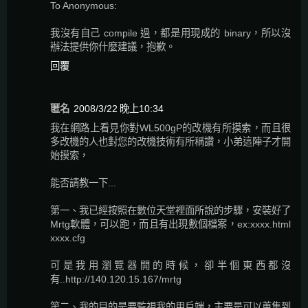
To Anonymous:
我沒有自己 compile 過，都是用現成的 binary，所以沒
辦法提供你什麼建議，抱歉。
回覆
匿名
2008/3/22 晚上10:34
我在網路上看見你對WL500gP的改機有所摸索，而且很
多改機的人也對您的改機技術有所稱讚，小弟這陣子才開
始摸索，
能否請教一下...
第一、我已經按照在數位天堂裡面所說的步驟，安裝好了
Mrtg軟體，可以跑，而且有出現數個檔案，ex:xxxx.html
xxxx.cfg
可是我用瀏覽器開的時候，卻半個東西都沒
有..http://140.120.15.167/mrtg
第二、我的目的是要監視我的用戶端，主要是可以蒐集到