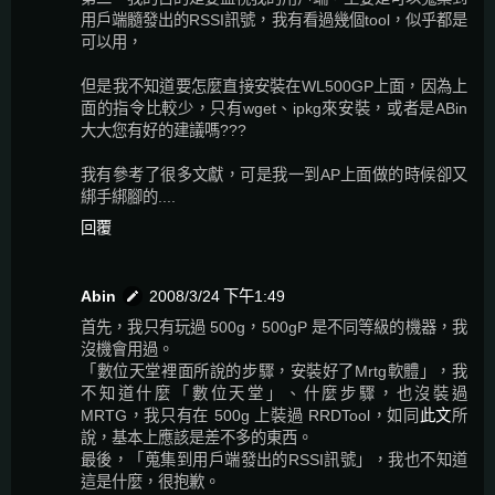
用戶端髓發出的RSSI訊號，我有看過幾個tool，似乎都是
可以用，
但是我不知道要怎麼直接安裝在WL500GP上面，因為上
面的指令比較少，只有wget、ipkg來安裝，或者是ABin
大大您有好的建議嗎???
我有參考了很多文獻，可是我一到AP上面做的時候卻又
綁手綁腳的....
回覆
Abin
2008/3/24 下午1:49
首先，我只有玩過 500g，500gP 是不同等級的機器，我
沒機會用過。
「數位天堂裡面所說的步驟，安裝好了Mrtg軟體」，我
不知道什麼「數位天堂」、什麼步驟，也沒裝過
MRTG，我只有在 500g 上裝過 RRDTool，如同
此文
所
說，基本上應該是差不多的東西。
最後，「蒐集到用戶端發出的RSSI訊號」，我也不知道
這是什麼，很抱歉。