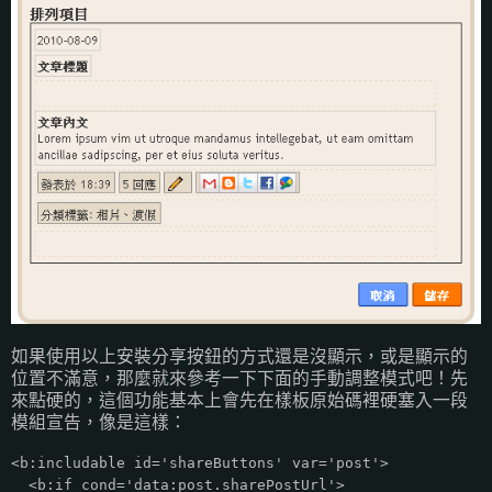
如果使用以上安裝分享按鈕的方式還是沒顯示，或是顯示的
位置不滿意，那麼就來參考一下下面的手動調整模式吧！先
來點硬的，這個功能基本上會先在樣板原始碼裡硬塞入一段
模組宣告，像是這樣：
<b:includable id='shareButtons' var='post'>
<b:if cond='data:post.sharePostUrl'>