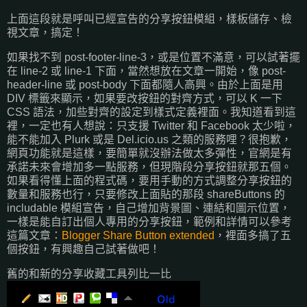
上面這段就是呼叫已經宣告的分享按鈕模組，樣板儲存、檢
視文章，搞定！
如果找不到 post-footer-line-3，或是位置不滿意，可以試著擺
在 line-2 或 line-1 下面，當然想放在文章一開始，像 post-
header-line 或 post-body 下面都隨人高興。由於上面是用
DIV 標籤來顯示，如果要改按鈕的對齊方式，可以 K 一下
CSS 語法，加些對齊的設定到樣式定義裡面。我知道看到這
裡，一定也有人想說：只支援 Twitter 和 Facebook 太少啦，
能不能加入 Plurk 或是 Del.icio.us 之類的服務哩？很抱歉，
網頁功能就是這樣，要簡單就沒辦法做太多彈性，官網是有
承諾未來會增加多一點服務，但現階段分享按鈕就那五個。
如果看得懂上面的程式碼，要用手動的方式調整分享按鈕的
數量和服務也行，只要修改上面貼的那段 shareButtons 的
includable 模組宣告，自己增加背景圖、連結和圖示位置，
一樣是能自訂出個人專用的分享按鈕，範例和詳情可以參考
這篇文章：
Blogger Share Button extended
，裡面多搞了五
個按鈕，有興趣自己試著做吧！
舊的和新的分享收藏工具列比一比