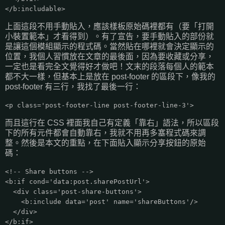
</b:includable>
上面這段不用手動貼入，應該樣板原始碼裡都有（要「打開
小裝置範本」才看得到）。有了宣告，要手動貼入的部份就
是讓這個模組顯示的程式碼。當然貼在哪裡就會決定顯示的
位置，我個人習慣放在文章的最後面，因為要收藏或分享，
一定也是看完全文覺得好才做吧！文末的段落每個人的範本
都不大一樣，但基本上是放在 post-footer 的區段下，像我的
post-footer 有三行，我找了最後一行：
<p class='post-footer-line post-footer-line-3'>
而且這行在 CSS 裡面我自己有定義「靠右」語法，所以區段
下的所有元件都會自動靠右，我就不用再多塞程式碼來調
整。然後是本文的重點，在下面貼入顯示分享按鈕的原始
碼：
<!-- Share buttons -->
<b:if cond='data:post.sharePostUrl'>
<div class='post-share-buttons'>
<b:include data='post' name='shareButtons'/>
</div>
</b:if>