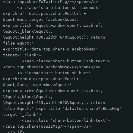
<data:top.shareToTwitterMsg/></span></a>
<a class='share-button sb-facebook'
expr:href='data:post.sharePostUrl +
&quot;&amp;target=facebook&quot;'
expr:onclick='&quot;window.open(this.href,
\&quot;_blank\&quot;,
\&quot;height=430,width=640\&quot;); return
false;&quot;'
expr:title='data:top.shareToFacebookMsg'
target='_blank'>
<span class='share-button-link-text'>
<data:top.shareToFacebookMsg/></span></a>
<a class='share-button sb-buzz'
expr:href='data:post.sharePostUrl +
&quot;&amp;target=buzz&quot;'
expr:onclick='&quot;window.open(this.href,
\&quot;_blank\&quot;,
\&quot;height=415,width=690\&quot;); return
false;&quot;' expr:title='data:top.shareToBuzzMsg'
target='_blank'>
<span class='share-button-link-text'>
<data:top.shareToBuzzMsg/></span></a>
</b:if>