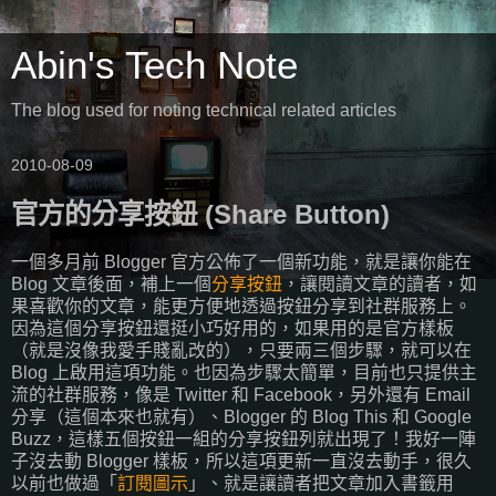
Abin's Tech Note
The blog used for noting technical related articles
2010-08-09
官方的分享按鈕 (Share Button)
一個多月前 Blogger 官方公佈了一個新功能，就是讓你能在
Blog 文章後面，補上一個
分享按鈕
，讓閱讀文章的讀者，如
果喜歡你的文章，能更方便地透過按鈕分享到社群服務上。
因為這個分享按鈕還挺小巧好用的，如果用的是官方樣板
（就是沒像我愛手賤亂改的），只要兩三個步驟，就可以在
Blog 上啟用這項功能。也因為步驟太簡單，目前也只提供主
流的社群服務，像是 Twitter 和 Facebook，另外還有 Email
分享（這個本來也就有）、Blogger 的 Blog This 和 Google
Buzz，這樣五個按鈕一組的分享按鈕列就出現了！我好一陣
子沒去動 Blogger 樣板，所以這項更新一直沒去動手，很久
以前也做過「
訂閱圖示
」、就是讓讀者把文章加入書籤用