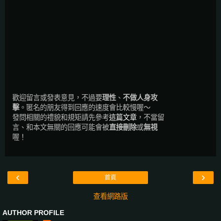
歡迎留言或發表意見，不過要
理性
、
不做人身攻
擊
。匿名的朋友得到回應的速度會比較慢喔～
發問相關的禮貌和規矩請先參考
這篇文章
，不當留
言、和本文無關的回應可能會被
直接刪除
或
無視
喔！
‹
›
首頁
查看網路版
AUTHOR PROFILE