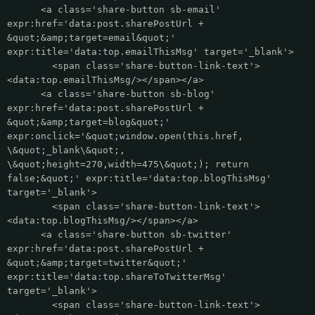
<a class='share-button sb-email'
expr:href='data:post.sharePostUrl +
&quot;&amp;target=email&quot;'
expr:title='data:top.emailThisMsg' target='_blank'>
<span class='share-button-link-text'>
<data:top.emailThisMsg/></span></a>
<a class='share-button sb-blog'
expr:href='data:post.sharePostUrl +
&quot;&amp;target=blog&quot;'
expr:onclick='&quot;window.open(this.href,
\&quot;_blank\&quot;,
\&quot;height=270,width=475\&quot;); return
false;&quot;' expr:title='data:top.blogThisMsg'
target='_blank'>
<span class='share-button-link-text'>
<data:top.blogThisMsg/></span></a>
<a class='share-button sb-twitter'
expr:href='data:post.sharePostUrl +
&quot;&amp;target=twitter&quot;'
expr:title='data:top.shareToTwitterMsg'
target='_blank'>
<span class='share-button-link-text'>