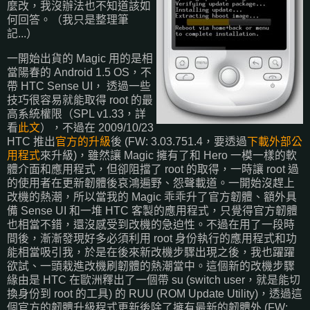
麼改，我沒辦法也不知道該如
何回答。（我只是整理筆
記...）
一開始出貨的 Magic 用的是相
當陽春的 Android 1.5 OS，不
帶 HTC Sense UI， 透過一些
技巧很容易就能取得 root 的最
高系統權限（SPL v1.33，詳
看
此文
），不過在 2009/10/23
HTC 推出
官方的升級
後 (FW: 3.03.751.4，要透過
下載外部公
用程式
來升級)，雖然讓 Magic 擁有了和 Hero 一模一樣的軟
體介面和應用程式，但卻阻擋了 root 的取得，一時讓 root 過
的使用者在更新韌體後哀鴻遍野、怨聲載道。一開始沒趕上
改機的熱潮，所以當我的 Magic 乖乖升了官方韌體、額外具
備 Sense UI 和一堆 HTC 客製的應用程式，只覺得官方韌體
也相當不錯，還沒感受到改機的急迫性。不過在用了一段時
間後，漸漸發現好多必須利用 root 身份執行的應用程式和功
能相當吸引我，於是在後來新改機步驟出現之後，我也躍躍
欲試、一頭栽進改機刷韌體的熱潮當中。這個新的改機步驟
緣由是 HTC 在歐洲釋出了一個帶 su (switch user，就是能切
換身份到 root 的工具) 的 RUU (ROM Update Utility)，透過這
個官方的韌體升級程式更新後除了擁有最新的韌體外 (FW: