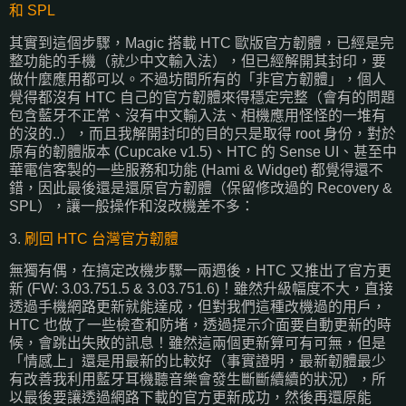
和 SPL
其實到這個步驟，Magic 搭載 HTC 歐版官方韌體，已經是完
整功能的手機（就少中文輸入法），但已經解開其封印，要
做什麼應用都可以。不過坊間所有的「非官方韌體」，個人
覺得都沒有 HTC 自己的官方韌體來得穩定完整（會有的問題
包含藍牙不正常、沒有中文輸入法、相機應用怪怪的一堆有
的沒的..），而且我解開封印的目的只是取得 root 身份，對於
原有的韌體版本 (Cupcake v1.5)、HTC 的 Sense UI、甚至中
華電信客製的一些服務和功能 (Hami & Widget) 都覺得還不
錯，因此最後還是還原官方韌體（保留修改過的 Recovery &
SPL），讓一般操作和沒改機差不多：
3.
刷回 HTC 台灣官方韌體
無獨有偶，在搞定改機步驟一兩週後，HTC 又推出了官方更
新 (FW: 3.03.751.5 & 3.03.751.6)！雖然升級幅度不大，直接
透過手機網路更新就能達成，但對我們這種改機過的用戶，
HTC 也做了一些檢查和防堵，透過提示介面要自動更新的時
候，會跳出失敗的訊息！雖然這兩個更新算可有可無，但是
「情感上」還是用最新的比較好（事實證明，最新韌體最少
有改善我利用藍牙耳機聽音樂會發生斷斷續續的狀況），所
以最後要讓透過網路下載的官方更新成功，然後再還原能