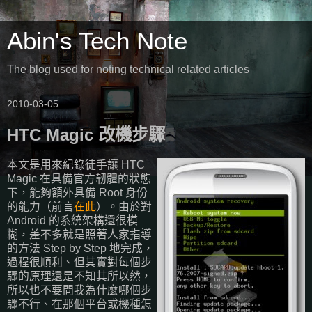
Abin's Tech Note
The blog used for noting technical related articles
2010-03-05
HTC Magic 改機步驟
本文是用來紀錄徒手讓 HTC
Magic 在具備官方韌體的狀態
下，能夠額外具備 Root 身份
的能力（前言
在此
）。由於對
Android 的系統架構還很模
糊，差不多就是照著人家指導
的方法 Step by Step 地完成，
過程很順利、但其實對每個步
驟的原理還是不知其所以然，
所以也不要問我為什麼哪個步
驟不行、在那個平台或機種怎