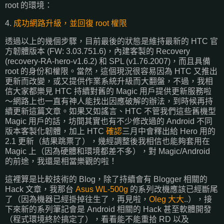
root 的環境：
4.
成功網路升級，並回復 root 權限
透過以上的幾個步驟，目前最後的狀態是維持最新的 HTC 官
方韌體版本 (FW: 3.03.751.6)，內建客製的 Recovery
(recovery-RA-hero-v1.6.2) 和 SPL (v1.76.2007)，而且具備
root 的身份和權限。當然，這個現況很容易因為 HTC 又推出
更新而改變，或又提供作業系統升級而大翻盤，不過，我相
信大家都樂見 HTC 持續對舊的 Magic 用戶提供更新服務啦
～網路上也一直有神人能找出因應破解的辦法，到時候再持
續更新這篇文章。如果又如謠言、HTC 不管我們這些舊機型
Magic 用戶的話，坊間其實也有不少修改過的 Android 不同
版本客製化韌體，加上 HTC
確認
三月中會釋出給 Hero 用的
2.1 更新（結果跳票了），幾經調整後我相信也能夠套用在
Magic 上（因為硬體和環境都差不多），對 Magic/Android
的前途，我還是相當樂觀的啦！
這裡算是比較技術的 Blog，除了持續會有 Blogger 相關的
Hack 文章，我那台
Asus WL-500g
的系列改機應該已經斷尾
了（因為機器已經掛掉往生了，再見啦，
Oleg 大大
..），接
下來新的系列筆記會是 Android 相關的 Hack 甚至軟體開發
（程式環境終於搞定了），看看能不能重拾 RD 以及