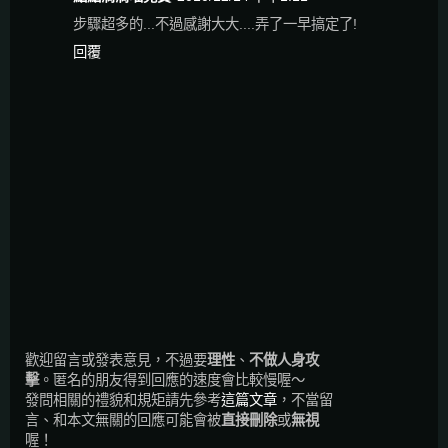
步驟超多的...不過感謝大大....弄了一早搞定了!
回覆
歡迎留言或發表意見，不過要
理性
、
不做人身攻
擊
。匿名的朋友得到回應的速度會比較慢喔～
發問相關的禮貌和規矩請先參考
這篇文章
，不當留
言、和本文無關的回應可能會被
直接刪除
或
無視
喔！