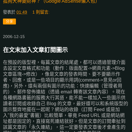
孤狗大神變財神？（Google AdSense懶人包）
發表於
01:49
1 則留言:
分享
2006-12-15
在文末加入文章訂閱圖示
在預設的版型裡，每篇文章的結尾處，都可以透過管理介面
去設定文章格式和功能（動作：版面配置->網頁元素->Blog
文章區塊->修改），像是文章的發表時間、要不要顯示作
者、回應，或是一些項目的顯示用詞(comment->意見or回
應)，另外，還有兩個有圖示的功能：快速編輯（管理者用
的）、郵件發佈連結（透過 email 轉寄該文章內容）。現在
各種網路書籤的服務大行其道，能不能一樣加入一些圖示供
讀者訂閱或收錄自己 Blog 的文章，最好還可以和系統版型的
圖示整齊地擺在一起呢？網站的收錄（訂閱 Feed 或是加
入"我的最愛"書籤）比較簡單，畢竟 Feed URL 或是網站網
址都是固定的，直接寫死連結就好，但是文章的訂閱牽扯到
該篇文章的「永久連結」，這一定要發表文章後才會產生的