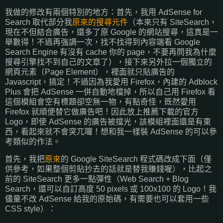
我做的修改有兩個特別的地方：首先，我用 AdSense for
Search 取代部分我
原來的搜尋元件
（本來只有 SiteSearch，
現在不但結合廣告，還多了原 Google 的網站搜尋，這真是一
舉數得！不過再強調一次，找不找得到內容端看 Google
Search Engine 有沒有 cache 你的 page，不要再問我為什麼
搜尋引擎找不到自己的文章了），接下來另外拉一個獨立的
網頁元素（Page Element），裡面就只貼廣告的
Javascript，搞定！不過因為我愛用 Firefox，內建的 Adblock
Plus 會把 AdSense 一併自動地檔掉，所以自己用 Firefox 看
這個模組會空有標題卻空無一物，有點奇怪，既然愛用
Firefox 就順便替它做廣告吧！因此放上推薦下載的官方
Logo，即使 AdSense 的廣告被擋光，該模組裡面還是有東
西，看起來就不會突兀囉！想和我一樣裝 AdSense 的可以參
考類似的作法。
首先，我把
原來
的 Google SiteSearch 程式碼改成下面（僅
供參考，如果整個剪貼抄去的話就是替我賺錢喔），比起之
前的 SiteSearch 更多一點彈性（Web Search + Blog
Search，還可以自訂高度 50 pixels 或 100x100 的 Logo！我
儘量不改 AdSense 給我的原始碼，有需要也可以套用一些
CSS style）：