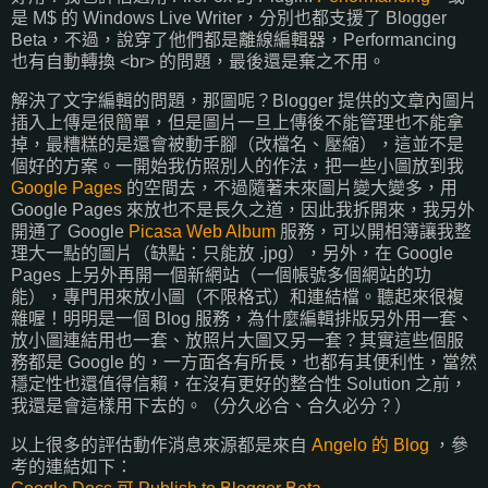
是 M$ 的 Windows Live Writer，分別也都支援了 Blogger
Beta，不過，說穿了他們都是離線編輯器，Performancing
也有自動轉換 <br> 的問題，最後還是棄之不用。
解決了文字編輯的問題，那圖呢？Blogger 提供的文章內圖片
插入上傳是很簡單，但是圖片一旦上傳後不能管理也不能拿
掉，最糟糕的是還會被動手腳（改檔名、壓縮），這並不是
個好的方案。一開始我仿照別人的作法，把一些小圖放到我
Google Pages
的空間去，不過隨著未來圖片變大變多，用
Google Pages 來放也不是長久之道，因此我拆開來，我另外
開通了 Google
Picasa Web Album
服務，可以開相簿讓我整
理大一點的圖片（缺點：只能放 .jpg），另外，在 Google
Pages 上另外再開一個新網站（一個帳號多個網站的功
能），專門用來放小圖（不限格式）和連結檔。聽起來很複
雜喔！明明是一個 Blog 服務，為什麼編輯排版另外用一套、
放小圖連結用也一套、放照片大圖又另一套？其實這些個服
務都是 Google 的，一方面各有所長，也都有其便利性，當然
穩定性也還值得信賴，在沒有更好的整合性 Solution 之前，
我還是會這樣用下去的。（分久必合、合久必分？）
以上很多的評估動作消息來源都是來自
Angelo 的 Blog
，參
考的連結如下：