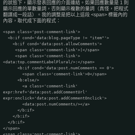
的狀態下，顯示發表回應的介面連結。如果回應數量是 1 則
顯示回應的單數量詞，否則顯示複數的量詞（真怪，把程式
翻譯成一段話）。我的調整是把以上這段 <span> 標籤內的
內容，取代成下面的程式：
<span class='post-comment-link'>
<b:if cond='data:blog.pageType != "item"'>
<b:if cond='data:post.allowComments'>
<span class='comment-link'>|</span>
<span class='comment-link'>
<data:top.commentLabelPlural/>:</span>
<b:if cond='data:post.numComments == 0'>
<span class='comment-link'>0</span>
<b:else/>
<a class='comment-link'
expr:href='data:post.addCommentUrl'
expr:onclick='data:post.addCommentOnclick'>
<data:post.numComments/></a>
</b:if>
</b:if>
</b:if>
</span>
<span class='post-comment-link'>