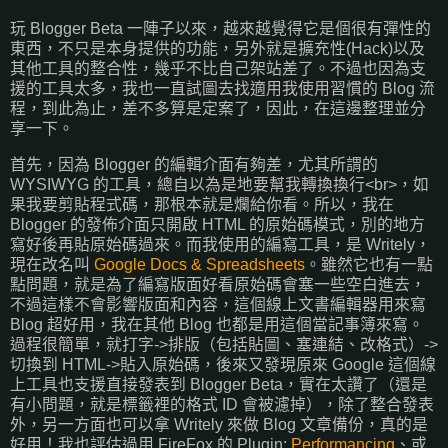
玩 Blogger Beta 一陣子以來，越來越覺得它是個很有彈性的
東西，不只是本身提供的功能，另外就是擴充性(Hack)以及
其他工具的整合性，幾乎不比自己架站差了。不過也因為支
援的工具太多，我也一直試圖去找適用我使用習慣的 Blog 流
程，到此為止，差不多算是定案了，因此，在這邊整理並分
享一下。
首先，因為 Blogger 的編輯介面有夠差，尤其所謂的
WYSIWYG 的工具，總自以為是地要幫我轉換換行<br>，如
果我要剪貼程式碼，那根本就是爛給你看。所以，我在
Blogger 的發佈介面只開啟 HTML 的原始碼模式，別的地方
寫好後再貼原始碼過來。而我使用的編寫工具，是 Writely，
現在改名叫
Google Docs & Spreadsheets
。雖然它也有一點
點問題，就是為了編寫版面好看原始碼會塞一些空白進去，
不過這樣不會影響版面和內容，這個線上文書編輯器用來寫
Blog 超好用，我在其他 Blog 也都是用這個當記事簿來寫。
過程很簡單，就打字->排版（包括貼圖、塞連結、改格式）->
切換到 HTML->貼入原始碼，後來又發現原來 Google 這個線
上工具也支援直接發表到 Blogger Beta，實在太讚了（還是
有小問題，就是標籤裡的格式 ID 會被濾掉），除了整合發表
外，另一方面也可以拿 Writely 來做 Blog 文章備份，真的是
好用！我也評估過用 FireFox 的 Plugin:
Performancing
、或