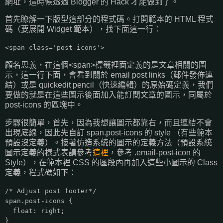
網址，這時候透過 Blogger 的 Hack 才能做到了。
首先瞭解一下版型這部分的程式碼。打開範本的 HTML 程式
碼（要展開 Widget 範本），找下面這一行：
<span class='post-icons'>
顧名思義，在這個<span>標籤裡面定義的是文章相關的圖
示，這一行下面，會看到關於 email post links（郵件發佈連
結）或是 quickedit pencil（快速編輯）的原始碼定義，我們
要做的就是在這些圖示後面加入能訂閱文章的圖示，同屬於
post-icons 的區塊中。
步驟很簡單，首先，因為我想讓圖示都靠右，而且連結不會
出現底線，因此先自訂 span.post-icons 的 style （有些範本
預設沒定義）。接著仿造系統的圖示的定義方法（預設系統
圖示定義的樣式表請參考
這裡
，參考 .email-post-icon 的
Style），在範本裡 CSS 的區段內再加入這些小圖示的 Class
定義，程式碼如下：
/* Adjust post footer*/
span.post-icons {
float: right;
}