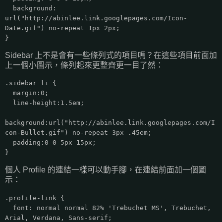
background:
url("http://abinlee.link.googlepages.com/Icon-
Date.gif") no-repeat 1px 2px;
}
Sidebar 上不是會有一些條列式的項目嗎？在這些項目前面加
上一個小圖示，條列起來更整齊更一目了然：
.sidebar li {
margin:0;
line-height:1.5em;
background:url("http://abinlee.link.googlepages.com/I
con-Bullet.gif") no-repeat 3px .45em;
padding:0 0 5px 15px;
}
個人 Profile 的連結一樣可以動手腳，在連結前面加一個圖
示：
.profile-link {
font: normal normal 82% 'Trebuchet MS', Trebuchet,
Arial, Verdana, Sans-serif;