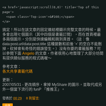
<a href='javascript:scroll(0,0)' title='Top of this
page'>
<span class='Top-icon'>&#160;</span>
</a>
搞定！所以在該文章的固定連結裡顯示完整文章的時候，最
多會出現七個圖示（其中四個是書籤訂閱），而在首頁裡最
多兩個圖示，分別是快速編輯和跳到頁首。（註：像
data:post.url/data:post.title 這種變數和前後 '+' 的空白不能刪
掉，砍掉會有奇怪的錯誤發生。）沒有你要的書籤服務？可
以參閱下面
Angelo
的文章，作者很用心地整理了大部分坊間
有提供類似服務的程式碼喔～
參考文章：
各大共享書籤代碼
更新：
2007/05/31 - 更改順序，拿掉 MyShare 的圖示，並取代成另
外一個當下流行的 funP 「推推王」。
發表於
00:29
8 則留言:
分享