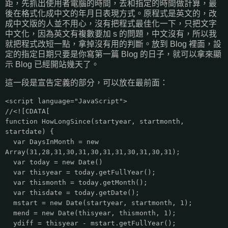
距，先抓出使用者電腦的時間，去和指定的時間做計算，最
後在格式化成中文的年月日表現方式。原程式是英文的，改
成中文版的人並不用心，沒有把程式最佳化一下，只把文字
中文化，因為英文有複數要加 s 的問題，中文沒有，所以我
就把程式改短一點，拿掉沒有用的判斷。放到 Blog 裡面，設
定的指定日期只要是你寫第一篇 Blog 的日子，就可以拿來顯
示 Blog 已經開站幾天了。
這一段是宣告定義的部分，可以放在最前面：
<script language="JavaScript">
//<![CDATA[
function HowLongSince(startyear, startmonth,
startdate) {
var DaysInMonth = new
Array(31,28,31,30,31,30,31,31,30,31,30,31);
var today = new Date()
var thisyear = today.getFullYear();
var thismonth = today.getMonth();
var thisdate = today.getDate();
mstart = new Date(startyear, startmonth, 1);
mend = new Date(thisyear, thismonth, 1);
ydiff = thisyear - mstart.getFullYear();