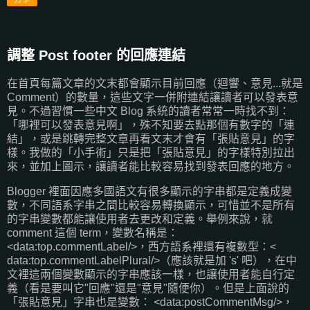
調整 Post footer 的回應連結
在首頁每篇文章的文末都會顯示目前回應（迴響、意見...就是
Comment）的數量，這些文字一併附連結讓讀者可以發表意
見。不過習慣一些中文 Blog 系統的讀者常常一時找不到：
「哪裡可以發表意見啊」，殊不知要去點那個有數字的「連
結」，或是跳轉完整文章再看文末才會有「張貼意見」的字
樣。我做的「小手術」只是把「張貼意見」的字樣特別拉出
來，並加上圖示，讓讀者能比較容易找到發表回應的地方。
Blogger 裡面因應多國語文有很多顯示的字串都是定義成變
數，不同語系字串之間比較容易轉換顯示，可惜並不是所有
的字串變數都能讓使用者去更改和定義。舉例來說，就
comment 這個 term，變數名稱是：
<data:top.commentLabel/>，西方語系裡還有複數型：<
data:top.commentLabelPlural/>（應該就是加 's' 吧），在中
文裡這兩個變數顯示的字串應該一樣，也讓使用者能自行定
義（看是要叫它"回應"還是"意見"隨便你）。但是上面說的
「張貼意見」字串也是變數： <data:postCommentMsg/>，