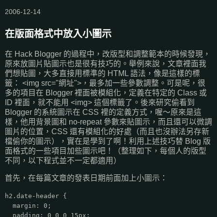
2006-12-14
在版面格式中放入小圖示
在 Hack Blogger 的過程中，改版型和調整範本的時候發現，
原來放圖片貼圖示也是很有技巧的。舉例來說，文章裡面我
們想貼圖，大多直接用標準的 HTML 語法，像是這樣的標
籤： <img src="網址">，最多加一些參數調整。可是呢，很
多的項目在 Blogger 裡面被模組化，定義在特定的 Class 或
ID 裡面，就不能用 <img> 這個標籤了。後來研究偷看到
Blogger 的系統圖示在 CSS 裡的定義方式，喔～原來是這
樣，他用背景圖和 no-repeat 參數來貼圖示，而且還可以微調
圖片的位置，CSS 還有模組化的好處（而且也沒辦法另存新
檔偷你的圖示），實在是學到了啊！利用上述技巧替 Blog 版
面格式的一些項目加些圖示吧！（整理如下，每個人的版型
不同，以下程式並不一定都適用）
首先，在每篇文章的發表日期前面加上小圖示：
h2.date-header {
margin: 0;
padding: 0 0 0 15px;