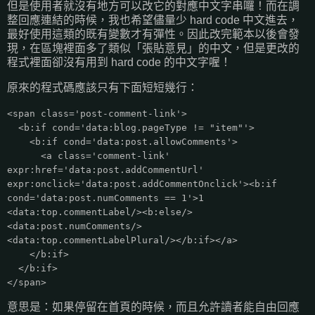
但是使用者就沒有地方可以改它的對應中文字串囉！而在調
整回應連結的時候，我也希望儘量少 hard code 中文進去，
最好使用這類的既有變數才有彈性。因此改完範本以後會發
現，在區塊裡面多了類似「張貼意見」的中文，但是更改的
程式裡面卻沒有用到 hard code 的中文字喔！
原來的程式碼應該只有下面短短幾行：
<span class='post-comment-link'>
<b:if cond='data:blog.pageType != "item"'>
<b:if cond='data:post.allowComments'>
<a class='comment-link'
expr:href='data:post.addCommentUrl'
expr:onclick='data:post.addCommentOnclick'><b:if
cond='data:post.numComments == 1'>1
<data:top.commentLabel/><b:else/>
<data:post.numComments/>
<data:top.commentLabelPlural/></b:if></a>
</b:if>
</b:if>
</span>
意思是：如果停留在首頁的時候，而且允許讀者能自由回應