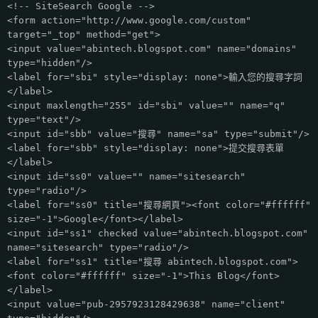
<!-- SiteSearch Google -->
<form action="http://www.google.com/custom"
target="_top" method="get">
<input value="abintech.blogspot.com" name="domains"
type="hidden"/>
<label for="sbi" style="display: none">輸入您的搜尋字詞
</label>
<input maxlength="255" id="sbi" value="" name="q"
type="text"/>
<input id="sbb" value="搜尋" name="sa" type="submit"/>
<label for="sbb" style="display: none">提交搜尋表單
</label>
<input id="ss0" value="" name="sitesearch"
type="radio"/>
<label for="ss0" title="搜尋網頁"><font color="#ffffff"
size="-1">Google</font></label>
<input id="ss1" checked value="abintech.blogspot.com"
name="sitesearch" type="radio"/>
<label for="ss1" title="搜尋 abintech.blogspot.com">
<font color="#ffffff" size="-1">This Blog</font>
</label>
<input value="pub-2957923128429638" name="client"