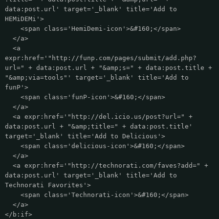
data:post.url' target='_blank' title='Add to
HEMiDEMi'>
<span class='HemiDemi-icon'>&#160;</span>
</a>
<a
expr:href='"http://funp.com/pages/submit/add.php?
url=" + data:post.url + "&amp;s=" + data:post.title +
"&amp;via=tools"' target='_blank' title='Add to
funP'>
<span class='funP-icon'>&#160;</span>
</a>
<a expr:href='"http://del.icio.us/post?url=" +
data:post.url + "&amp;title=" + data:post.title'
target='_blank' title='Add to Delicious'>
<span class='delicious-icon'>&#160;</span>
</a>
<a expr:href='"http://technorati.com/faves?add=" +
data:post.url' target='_blank' title='Add to
Technorati Favorites'>
<span class='Technorati-icon'>&#160;</span>
</a>
</b:if>