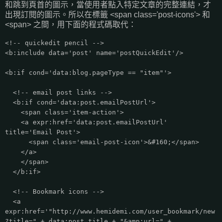
和跳到頁首的圖示，當使用者點入特定文章的完整連結，才
出現訂閱的圖示。所以在標籤 <span class='post-icons'> 和
<span> 之間，用下面的程式碼取代：
<!-- quickedit pencil -->
<b:include data='post' name='postQuickEdit'/>
<b:if cond='data:blog.pageType == "item"'>
<!-- email post links -->
<b:if cond='data:post.emailPostUrl'>
<span class='item-action'>
<a expr:href='data:post.emailPostUrl'
title='Email Post'>
<span class='email-post-icon'>&#160;</span>
</a>
</span>
</b:if>
<!-- Bookmark icons -->
<a
expr:href='"http://www.hemidemi.com/user_bookmark/new
?title=" + data:post.title + "&amp;url=" +