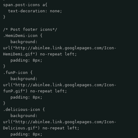
span.post-icons a{
text-decoration: none;
}
/* Post footer icons*/
.HemiDemi-icon {
background:
url("http://abinlee.link.googlepages.com/Icon-
HemiDemi.gif") no-repeat left;
padding: 8px;
}
.funP-icon {
background:
url("http://abinlee.link.googlepages.com/Icon-
funP.gif") no-repeat left;
padding: 8px;
}
.delicious-icon {
background:
url("http://abinlee.link.googlepages.com/Icon-
Delicious.gif") no-repeat left;
padding: 8px;