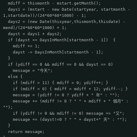
mdiff = thismonth - mstart.getMonth();
days1 = (mstart - new Date(startyear, startmonth -
1,startdate))/(24*60*60*1000) - 1;
days2 = (new Date(thisyear,thismonth,thisdate) -
mend)/(24*60*60*1000) + 1;
dayst = days1 + days2;
if (dayst >= DaysInMonth[startmonth - 1]) {
mdiff += 1;
dayst -= DaysInMonth[startmonth - 1];
}
if (ydiff == 0 && mdiff == 0 && dayst == 0)
message = "今天";
else {
if (mdiff > 11) { mdiff = 0; ydiff++; }
if (mdiff < 0) { mdiff = mdiff + 12; ydiff--; }
message = (ydiff != 0 ? ydiff + " 年" : "");
message += (mdiff != 0 ? " " + mdiff + " 個月" :
"");
if (ydiff != 0 && mdiff != 0) message += "又";
message += (dayst!=0 ? " " + dayst+" 天" : "");
}
return message;