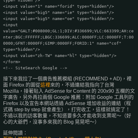
type="hidden"/>
<input value="1" name="forid" type="hidden"/>
<input value="big5" name="ie" type="hidden"/>
<input value="big5" name="oe" type="hidden"/>
<input
value="GALT:#008000;GL:1;DIV:#336699;VLC:663399;AH:ce
nter;BGC:FFFFFF;LBGC:336699;ALC:0000FF;LC:0000FF;T:00
0000;GFNT:0000FF;GIMP:0000FF;FORID:1" name="cof"
type="hidden"/>
<input value="zh-TW" name="hl" type="hidden"/>
</form>
<!-- SiteSearch Google -->
接下來我拉了一個廣告推薦模組 (RECOMMEND + AD)，裡
面 Firefox 的圖從
這裡
來的，不過連結我指向了台灣
Mozilla，接著貼入 AdSense for Content 的 200x90 五欄的文
字廣告，另外再拉兩個 Google 推薦：附加 Google 工具列的
Firefox 以及宣告本網站透過 AdSense 增加收益的連結（程
式碼 step by step 就會產生），打完收工，這樣就搞定了！
不過以我的訪客數量，不知道要多久才能收到支票呢～（好
心的大爺們，沒事多來我的 Blog 晃晃吧～）
延伸閱讀：