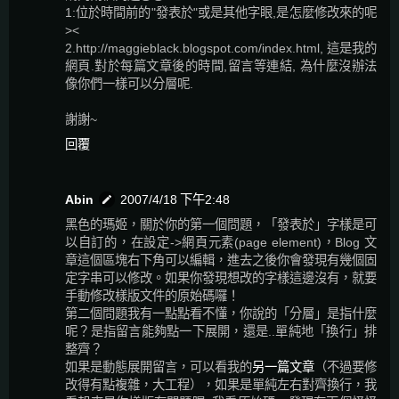
1:位於時間前的"發表於"或是其他字眼,是怎麼修改來的呢
><
2.http://maggieblack.blogspot.com/index.html, 這是我的
網頁.對於每篇文章後的時間,留言等連結, 為什麼沒辦法
像你們一樣可以分層呢.
謝謝~
回覆
Abin
2007/4/18 下午2:48
黑色的瑪姬，關於你的第一個問題，「發表於」字樣是可
以自訂的，在設定->網頁元素(page element)，Blog 文
章這個區塊右下角可以編輯，進去之後你會發現有幾個固
定字串可以修改。如果你發現想改的字樣這邊沒有，就要
手動修改樣版文件的原始碼囉！
第二個問題我有一點點看不懂，你說的「分層」是指什麼
呢？是指留言能夠點一下展開，還是..單純地「換行」排
整齊？
如果是動態展開留言，可以看我的
另一篇文章
（不過要修
改得有點複雜，大工程），如果是單純左右對齊換行，我