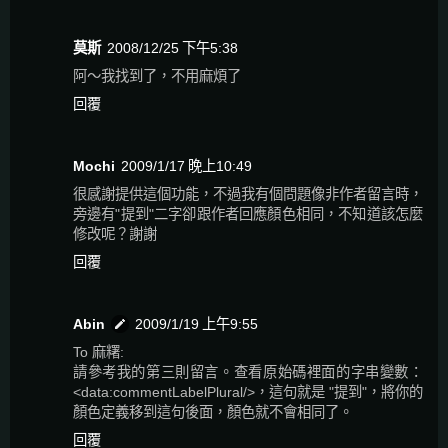
莫斯
2008/12/25 下午5:38
阿～我找到了，不用麻煩了
回覆
Mochi
2009/1/17 晚上10:49
很感謝提供這個功能，不過我有個問題像非作者留言時，
旁邊有"提到"二字卻跟作者回應顏色相同，不知道該怎麼
修改呢？謝謝
回覆
Abin
2009/1/19 上午9:55
To 麻糬:
請參考我的第三則留言。查看原始碼裡面的字串變數：
<data:commentLabelPlural/>，這句就是 "提到"，將你的
顏色定義移到這句後面，顏色就不會相同了。
回覆