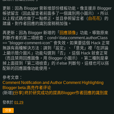
更新：因為 Blogger 曾新增部份樣板功能，像支援非 Blogger
帳號留言（因此留言者前面多了一個識別用小圖示），所以
以上程式碼也做了一點修正，並且參照留言者（
白花花
）的
建議，對作者回應的識別度稍稍加強。
再更新：因為 Blogger 新增的「
回應頭像
」功能，導致原來
判斷作者的第二項檢查：cond='data:comment.authorClass
== "blogger-comment-icon"' 會失效，如果要這個 Hack 正常
無誤有兩種解決方法：請到「設定」、「意見」裡「在評論
上顯示簡介圖片」功能勾選到「否」，這個 Hack 就會正常
（而且禁用回應圖像，用 Blogger 小圖示），第二種則是拿
掉上面提到「第二項檢查」的 if else 判斷句，這樣也可以搭
配新的回應圖像功能使用。
參考文章：
Comment Notification and Author Comment Highlighting
Blogger beta:高亮作者评论
(新增)
[分享] 終於研究成功的提高Blogger作者回應的識別度
發表於
01:29
分享