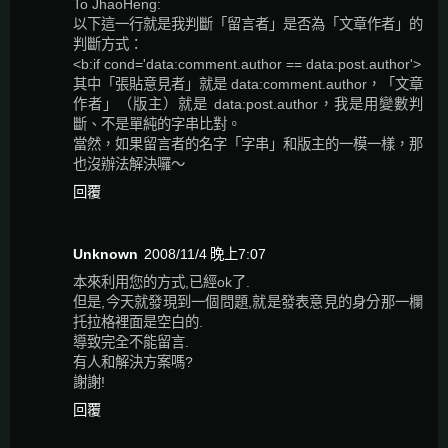
To JhaoHeng:
以下這一行就是我判斷「留言者」是否為「文章作者」的
判斷方式：
<b:if cond='data:comment.author == data:post.author'>
其中「張貼意見者」就是 data:comment.author，「文章
作者」（版主）就是 data:post.author，我是用變數判
斷、不是單純的字串比對。
當然，如果留言者的名字「字串」和版主的一模一樣，那
也沒辦法解決囉～
回覆
Unknown
2008/11/4 晚上7:07
本來利用您的方式,已經ok了.
但是,今天就發現到一個問題,就是發表意見的身分那一欄
托拉格裡面是空白的.
導致完全不能留言.
有人和解決方案嗎?
謝謝!
回覆