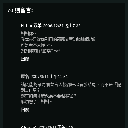
70 則留言:
H. Lin 双羊
2006/12/31 晚上7:32
謝謝你~~
我本來是從你引用的那篇文章知道這個功能
可是看不太懂 ~"~
謝謝你的仔細講解 ^o^
回覆
匿名
2007/3/11 上午11:51
請問能夠讓每個留言人後都是以冒號結尾，而不是「提
到...」嗎？
還有如何才能改為不要粗體呢？
麻煩您了，謝謝。
回覆
Abin
2007/3/11 下午5:19