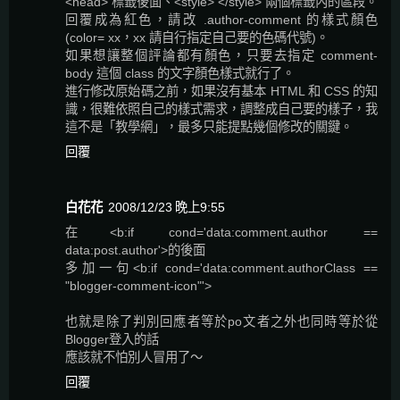
<head> 標籤後面、<style> </style> 兩個標籤內的區段。
回覆成為紅色，請改 .author-comment 的樣式顏色
(color= xx，xx 請自行指定自己要的色碼代號)。
如果想讓整個評論都有顏色，只要去指定 comment-
body 這個 class 的文字顏色樣式就行了。
進行修改原始碼之前，如果沒有基本 HTML 和 CSS 的知
識，很難依照自己的樣式需求，調整成自己要的樣子，我
這不是「教學網」，最多只能提點幾個修改的關鍵。
回覆
白花花
2008/12/23 晚上9:55
在<b:if cond='data:comment.author ==
data:post.author'>的後面
多加一句<b:if cond='data:comment.authorClass ==
"blogger-comment-icon"'>
也就是除了判別回應者等於po文者之外也同時等於從
Blogger登入的話
應該就不怕別人冒用了～
回覆