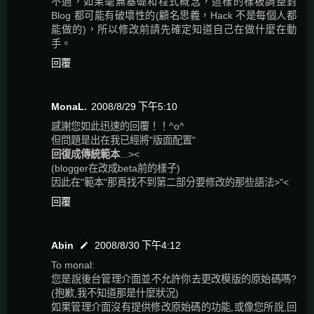
不過，如果毫無基礎和程式概念，這樣的樣板調整對
Blog 都可能有破壞性的(顧名思義，Hack 不是每個人都
能做的)，所以修改前請先確定知道自己在做什麼在動
手。
回覆
MonaL.
2008/8/29 下午5:10
感謝您如此迅速的回覆！！^o^
但問題是出在我已經將"版面配置"
回復成傳統範本
...><
(blogger在改成beta前的樣子)
因此在"範本"那頁找不到第二部分要修改的那些語法>"<
回覆
Abin
2008/8/30 下午4:12
To monal:
您是說後台管理介面並不允許你去更改模版的原始碼嗎?
(抱歉,我不知道那是什麼狀況)
如果管理介面沒有提供修改原始碼的功能,或像您所說,回