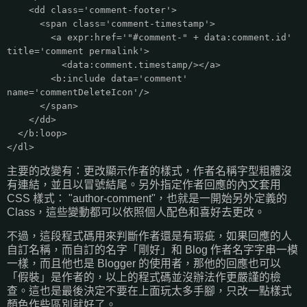
<dd class='comment-footer'>
<span class='comment-timestamp'>
<a expr:href='"#comment-" + data:comment.id'
title='comment permalink'>
<data:comment.timestamp/></a>
<b:include data='comment'
name='commentDeleteIcon'/>
</span>
</dd>
</b:loop>
</dl>
主要的改變有：更改顯示作者的樣式，作者名稱字型粗體沒
有連結，並且以冒號結尾。另外指定作者回應的內文套用
CSS 樣式： "author-comment"，也就是一開始另外定義的
Class，這些變動都可以依照個人配色和喜好去更改。
不過，這段程式碼用來判斷作者還是有瑕疵，如果回應的人
自訂名稱，而自訂的名字「剛好」和 Blog 作者名字字串一模
一樣，而且他也是 Blogger 的使用者，那他的回應也可以
「假裝」是作者的，以上的程式碼並沒辦法作更嚴謹的檢
查。這也是最後決定不要在上面玩太多手腳，只改一點樣式
顏色作些區別就好了。