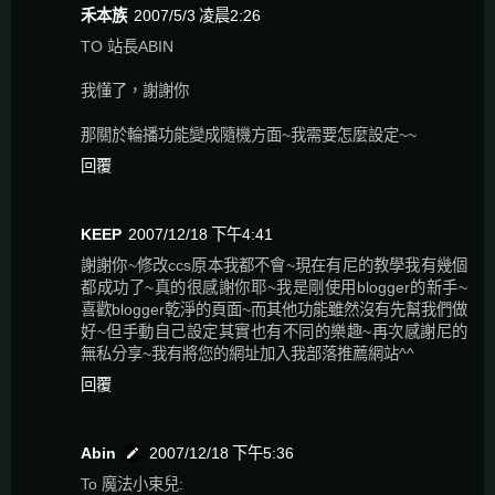
禾本族
2007/5/3 凌晨2:26
TO 站長ABIN
我懂了，謝謝你
那關於輪播功能變成隨機方面~我需要怎麼設定~~
回覆
KEEP
2007/12/18 下午4:41
謝謝你~修改ccs原本我都不會~現在有尼的教學我有幾個
都成功了~真的很感謝你耶~我是剛使用blogger的新手~
喜歡blogger乾淨的頁面~而其他功能雖然沒有先幫我們做
好~但手動自己設定其實也有不同的樂趣~再次感謝尼的
無私分享~我有將您的網址加入我部落推薦網站^^
回覆
Abin
2007/12/18 下午5:36
To 魔法小束兒: