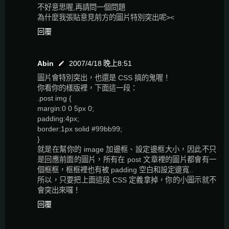
不好意思喔,再請問一個問題
為什麼我張貼意見前方的圖片特別突出呢><
回覆
Abin
2007/4/18 晚上8:51
圖片會特別突出，也還是 CSS 搞的鬼喔！
你看你的樣版裡，下面這一段：
.post img {
margin:0 0 5px 0;
padding:4px;
border:1px solid #99bb99;
}
就是在幫你的 image 加邊框、設定邊框大小，因此不只
是回應前面的圖片，所有在 post 文章裡的圖片都會有一
個框框，框框裡也有被 padding 空白和設定邊寬..
所以，只要把上面這段 CSS 定義拿掉，你的小圖示就不
會突出來囉！
回覆