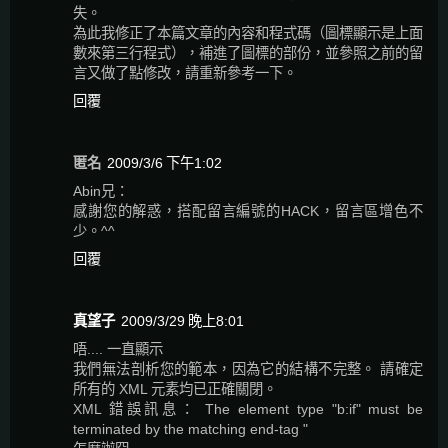
失。
為此我修正了本篇文章的內容和程式碼（圖標顯示是上面
數來第三行程式），補進了圖標的部份，並參照之前的留
言又做了點修改，請重新參考一下。
回覆
匿名
2009/3/6 下午1:02
Abin兄：
感謝您的解惑，搭配留言編號的HACK，留言區增色不
少。^^
回覆
真望子
2009/3/29 晚上8:01
唔.... 一直顯示
我們無法剖析您的範本，因為它的結構不完整。 請確定
所有的 XML 元素均已正確關閉。
XML 錯誤訊息： The element type "b:if" must be
terminated by the matching end-tag "