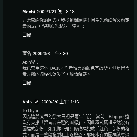
Mochi
2009/1/21 晚上8:18
非常感謝你的回答，我找到問題囉！因為先前誤解文前定
義的css，誤與原先混為一談。:D
回覆
匿名
2009/3/6 上午8:30
Abin兄：
我已套用這個HACK，作者留言的顏色有改變，但是留言
者左邊的
圖標
卻消失了，煩請解惑。
回覆
Abin
2009/3/6 上午11:16
To Bryan:
因為這篇文章的發表日期是兩年半前，當時，Blogger 還
沒有支援「留言者左邊的圖標」，因此程式碼裡當然沒有
圖標的部份，如果你不是只修改標記成「紅色」部份的程
式，而是一整段複製貼上沒檢查，那原本有的圖標就會消