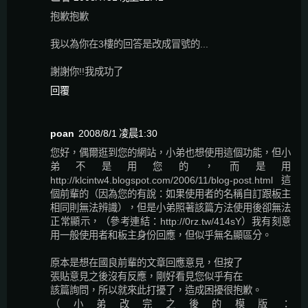
抱歉抱歉
我以為你在3樓的回答是改成冒號的...
謝謝你!!我成功了
回覆
poan
2008/8/1 凌晨1:30
您好，偶爾逛到您的網站，小弟也想使用這個功能，但小
弟不是用您的，而是用
http://klcintw4.blogspot.com/2006/11/blog-post.html 這
個前輩的（因為您的有說：如果使用者的名稱自訂跟板主
相同則無法辨識），但是小弟照著該篇方法使用後卻無法
正常顯示，（參考連結：http://0rz.tw/414sY）我有刻意
用一般使用者和板主身份回應，但似乎無名顯區分。
原本是想在國良前輩的文章回應意見，但按了
張貼意見之後沒有反應，剛好看見您似乎有在
該篇詢問，所以就來此打擾了，造成困擾很抱歉。
（小弟改完之後的模版：