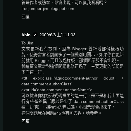
管是作者或訪客，都會出現，可以幫我看看嗎？
freejumper-jim.blogspot.com
回覆
Abin
2009/6/8 上午11:03
To Jim:
文末更新我有提到，因為 Blogger 曾新增部份樣板功
能，使得留言者前面多了一個識別用圖示，如果你在更新
前就用 Blogger 而且改過樣板，那個圖示那不會出現。
我這篇文章針對這個問題也修正過了，主要更動的部份是
下面這一行：
<dt expr:class='&quot;comment-author &quot; +
data:comment.authorClass'
expr:id='data:comment.anchorName'>
可以檢查你樣板程式碼裡面的這一行，是不是和我上面這
行有些微差異（應該是少了 data:comment.authorClass
這一句吧），補進你的程式碼，小圖示就會出來了。
這個問題我在回應#45也有回答過，請參考。
回覆