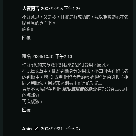
人妻阿吉
2008/10/15 下午4:26
不好意思，又是我，其實是有成功的，我以為會顯示在張
貼意見的頁面下。
謝謝!!
回覆
匿名
2008/10/31 下午2:13
你好:)您的文章幾乎對我來說都很受用，感激。
在此篇文章中，關於判斷身分的用法，不知可否在留言者
的判斷中，增加if去判斷留言者的帳號暱稱是否與板主相
同之判斷法，用以來區別板主留言的功能...
只是不太曉得在判斷
張貼意見者的身分
這部分在code中
的哪部分
再次感激:)
回覆
Abin
2008/10/31 下午6:07