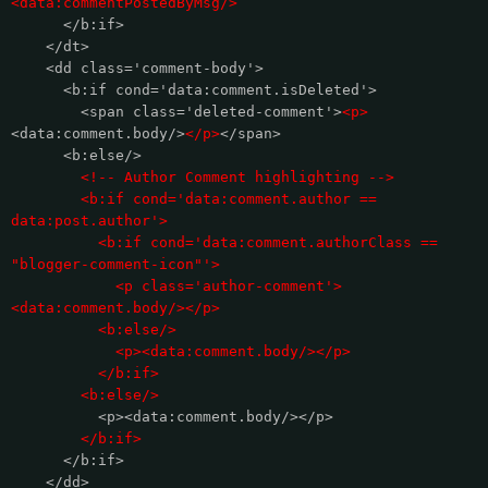
<data:commentPostedByMsg/>
</b:if>
</dt>
<dd class='comment-body'>
<b:if cond='data:comment.isDeleted'>
<span class='deleted-comment'>
<p>
<data:comment.body/>
</p>
</span>
<b:else/>
<!-- Author Comment highlighting -->
<b:if cond='data:comment.author ==
data:post.author'>
<b:if cond='data:comment.authorClass ==
"blogger-comment-icon"'>
<p class='author-comment'>
<data:comment.body/></p>
<b:else/>
<p><data:comment.body/></p>
</b:if>
<b:else/>
<p><data:comment.body/></p>
</b:if>
</b:if>
</dd>