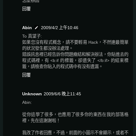
怎麼辦囧
回覆
Abin
2009/4/2 上午10:46
To 真望子:
如果您沒有程式概念，請不要輕易 Hack，不然連最簡單
的狀況發生都沒辦法處理。
錯誤訊息裡已經告訴你問題癥結和解決辦法，你貼進去的
程式碼裡，有 <b:if 的標籤，卻遺失了 </b:if> 的結束標
籤，請檢查你貼入的程式碼中有沒有遺漏。
回覆
Unknown
2009/6/6 晚上11:45
Abin:
從你這學了很多，也應用了很多你的東西在我的部落格
裡，先在這謝謝啦！
我改了作者回應，不過，前面的小圖示不會顯示，或者不