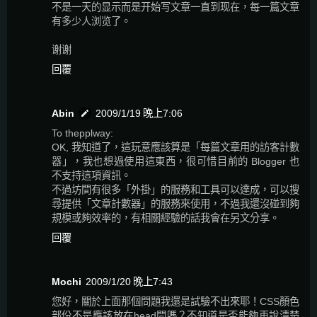
不是一天的显示而是开始写文章一直到现在，每一篇文章
有多少人浏览了。
谢谢
回覆
Abin
2009/1/19 晚上7:06
To thepplway:
OK, 我知道了，這玩意應該算是「每篇文章用的訪客計數
器」，我也想過使用這東西，很可惜目前的 Blogger 也
不支持這項資訊。
不過坊間有很多「外掛」的服務和工具可以達成，可以搜
尋提供「文章計數器」的服務來使用，不過我還沒碰到夠
規模或夠效率的，有相關經驗的話我會在另文分享。
回覆
Mochi
2009/1/20 晚上7:43
您好，關於上面那個問題我還是試驗不出來耶！CSS顏色
部份不是應該放在head間嗎？不知道是否能夠再說清楚