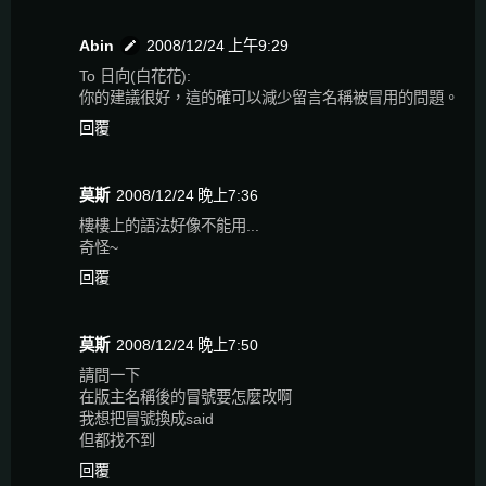
Abin
2008/12/24 上午9:29
To 日向(白花花):
你的建議很好，這的確可以減少留言名稱被冒用的問題。
回覆
莫斯
2008/12/24 晚上7:36
樓樓上的語法好像不能用...
奇怪~
回覆
莫斯
2008/12/24 晚上7:50
請問一下
在版主名稱後的冒號要怎麼改啊
我想把冒號換成said
但都找不到
回覆