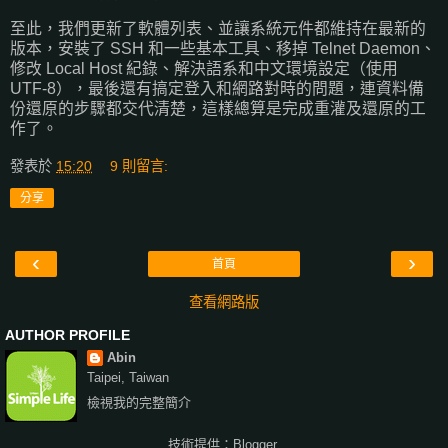
至此，我們更新了軟體列表、並讓系統元件都維持在最新的
版本，安裝了 SSH 和一些基本工具、移掉 Telnet Daemon、
修改 Local Host 紀錄、解決語系和中文環境設定（使用
UTF-8），最後還有搞定登入和網路對時的問題，連資料備
份還原的步驟都交代清楚，這樣總算是完成重灌及還原的工
作了。
發表於
15:20
9 則留言:
分享
‹
›
首頁
查看網路版
AUTHOR PROFILE
Abin
Taipei, Taiwan
檢視我的完整簡介
技術提供：
Blogger
.