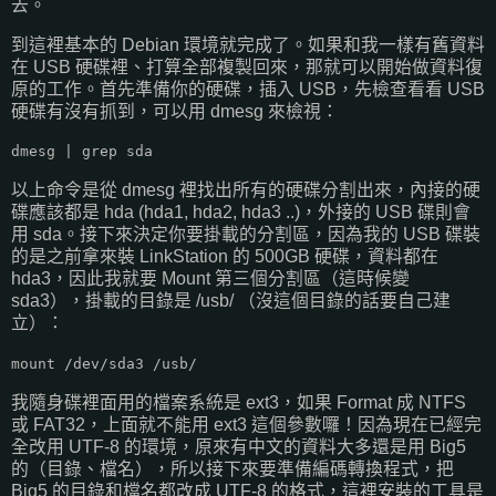
去。
到這裡基本的 Debian 環境就完成了。如果和我一樣有舊資料
在 USB 硬碟裡、打算全部複製回來，那就可以開始做資料復
原的工作。首先準備你的硬碟，插入 USB，先檢查看看 USB
硬碟有沒有抓到，可以用 dmesg 來檢視：
dmesg | grep sda
以上命令是從 dmesg 裡找出所有的硬碟分割出來，內接的硬
碟應該都是 hda (hda1, hda2, hda3 ..)，外接的 USB 碟則會
用 sda。接下來決定你要掛載的分割區，因為我的 USB 碟裝
的是之前拿來裝 LinkStation 的 500GB 硬碟，資料都在
hda3，因此我就要 Mount 第三個分割區（這時候變
sda3），掛載的目錄是 /usb/ （沒這個目錄的話要自己建
立）：
mount /dev/sda3 /usb/
我隨身碟裡面用的檔案系統是 ext3，如果 Format 成 NTFS
或 FAT32，上面就不能用 ext3 這個參數囉！因為現在已經完
全改用 UTF-8 的環境，原來有中文的資料大多還是用 Big5
的（目錄、檔名），所以接下來要準備編碼轉換程式，把
Big5 的目錄和檔名都改成 UTF-8 的格式，這裡安裝的工具是