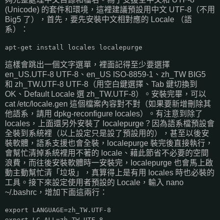
(Unicode) 的套件和環境，這裡建議預設用中文 UTF-8（不用
Big5 了），首先，要先安裝中文相對應的 Locale （語
系）：
apt-get install locales localepurge
這樣會跳出一個文字選單，裡面記得至少要選擇
en_US.UTF-8 UTF-8、en_US ISO-8859-1、zh_TW BIG5
和 zh_TW.UTF-8 UTF-8（用空白鍵選擇、Tab 鍵切換到
OK、Default Locale 選 zh_TW.UTF-8）。安裝完畢，可以
cat /etc/locale.gen 這個檔案內容對不對（如果要新增刪除其
他語系，請用 dpkg-reconfigure locales）。有注意到除了
locales，上面還另外安裝了 localepurge？因為語系檔預設會
全裝到系統裡（以上設定只是設了預設用的），甚至以後安
裝軟體，語系支援也會全裝，localepurge 裝完後直接執行，
會幫忙清掉系統裡用不著的 locale、藉此節省不必要的空間
浪費，而往後安裝軟體時一安裝完，localepurge 也會馬上啟
動主動幫忙清「垃圾」，真算得上是有用 locales 時也必裝的
工具。接下來設定使用者預設的 Locale，輸入 nano
~/.bashrc，增加下面這兩行：
export LANGUAGE=zh_TW.UTF-8
export LC_ALL=zh_TW.UTF-8