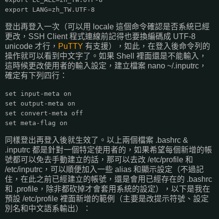
export LANG=zh_TW.UTF-8
登出再登入一次（可以用 locale 這個命令確認是否系統已經
更改，SSH Client 程式連線前記得也要換編碼成 UTF-8
unicode 才行，
PuTTY
有支援），如此，在登入後命令列的
操作就可以看到中文字了。如果 Shell 裡面還是不能輸入，
這時候更改使用者的輸入設定，建立檔案 nano ~/.inputrc，
確定有下列四行：
set input-meta on
set output-meta on
set convert-meta off
set meta-flag on
同樣登出再登入後就生效了。以上兩個檔案 .bashrc &
.inputrc 都是針對一個特定使用者的，如果希望每個新增的帳
號都可以免去手動建立的話，那可以去改 /etc/profile 和
/etc/inputrc，可以順便加入一些 alias 和顯示設定（不過記
住，在此之前已經建立的帳號，還是會用已經存在的 .bashrc
和 .profile，除非都砍掉才會套用系統的設定），以下是我在
預設 /etc/profile 裡面新增的範例（主要是改提示符號、設定
別名和中文語系輸出）：