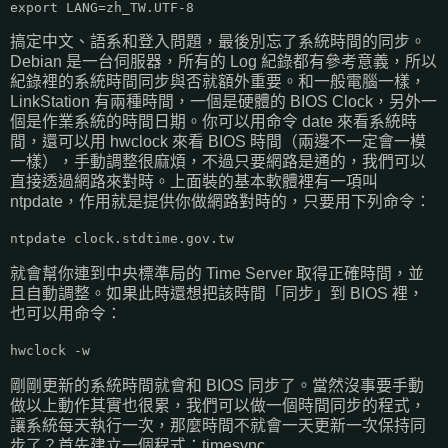
export LANG=zh_TW.UTF-8
搞定中文、語系和登入問題，最後別忘了系統時間的同步。
Debian 是一台伺服器，所有的 Log 紀錄都有參考意義，所以
紀錄裡的系統時間同步與否就額外重要。和一般電腦一樣，
LinkStation 有兩種時間，一個是硬體的 BIOS Clock，另外一
個是作業系統的時間日期。你可以用命令 date 來看系統時
間，還可以用 hwclock 來看 BIOS 時間（兩邊不一定會一模
一樣），手動調整很麻煩，不過只要網路是通的，我們可以
直接透過網路來對時。上面裝的基本軟體裡有一項叫
ntpdate，作用就是提供你做網路對時的，只要用下列命令：
ntpdate clock.stdtime.gov.tw
就會幫你連到中央標準局的 Time Server 取得正確時間，並
且自動調整。如果此時還想把該時間「同步」到 BIOS 裡，
也可以用命令：
hwclock -w
剛剛更新的系統時間就會和 BIOS 同步了。當然沒事要手動
做以上動作其實也很累，我們可以做一個時間同步的程式，
讓系統每天執行一次，那麼時間不就會一天更新一次保持同
步了？首先建立一個程式：timesync