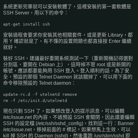
系統更新完畢就可以安裝軟體了，這裡安裝的第一套軟體是
SSH Server，用以下的命令：
apt-get install ssh
安裝過程會要求你安裝其他相關套件，或是更新 Library，都
用 Y 確認就是了，有不懂的設置問題也都直接按 Enter 繼續
就好。
裝好 SSH，建議最好重開系統測試一下（重新開機記得選對
分割區，要開在 Debian 上），這時候不管 root 或是新開的
帳號，應該都要能夠用 SSH 登入。登入順利的話，為了安
全，預設的那個 Telnet Daemon 就該關掉了，可以用下面的
命令移除預設的 Telnet daemon：
update-rc.d -f utelnetd remove
rm -f /etc/init.d/utelnetd
現在只剩 SSH 了，如果想改登入的提示訊息，可以編輯
/etc/issue.net 的內容，不過預設 SSH 會關閉，因此還要編輯
SSH 的設定檔 (/etc/ssh/sshd_config)，找到這一行：Banner
/etc/issue.net，移掉前面的 # 標記。如果想馬上生效，可以
kill 掉 SSH 的 Daemon (sshd)，然後重跑 /usr/sbin/sshd 即