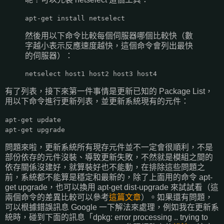
apt-get install netselect
然後用以下命令比較每個伺服器哪個比較快（數
字越小表示反應速度越快，這個命令會列出最快
的伺服器）：
netselect host1 host2 host3 host4
有了列表，接下來第一件事情是更新已知的 Package List，
用以下命令進行更新列表，並更新系統現有的元件：
apt-get update
apt-get upgrade
問題來啦，更新系統所有現存元件並不一定會很順利，不是
部份依存的元件沒裝、導致更新失敗，不然就是模組之間的
依存關係沒建好，就算裝好也不能動，在排除這些問題之
前，系統都不能算是穩定和最新的，除了上面用的命令 apt-
get upgrade，也可以換用 apt-get dist-upgrade 來試試看（這
兩個命令的差異比較可以參考
這篇文章
）。如果還有問題，
可以根據錯誤訊息 Google 一下解法來處理，例如我在更新系
統時，碰到下面的訊息「dpkg: error processing .. trying to