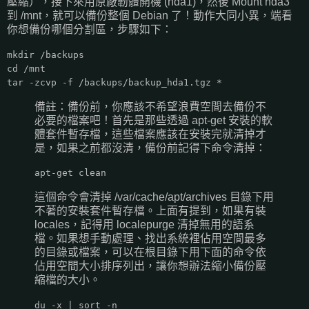
壓縮），接下來用原廠韌體開機 (hda1)，然後 Mount hda3
到 /mnt，就可以備份整個 Debian 了！動作大同小異，端看
你想備份哪個分割區，步驟如下：
mkdir /backups
cd /mnt
tar -zcvp -f /backups/backup_hda1.tgz *
備註：備份前，你應該不希望浪費空間去備份不
必要的檔案吧！首先是那些透過 apt-get 安裝的軟
體套件暫存檔，這些檔案應該在安裝完就清掉才
是，如果之前都沒清，備份前記得下命令清掉：
apt-get clean
這個命令會清掉 /var/cache/apt/archives 目錄下用
不著的安裝套件暫存檔。上面有提到，如果有裝
locales，記得用 localepurge 清掉無用的語系
檔。如果想手動處理、找出系統裡佔用空間最多
的目錄或檔案，可以在根目錄下用下面的命令依
佔用空間大小排序列出，讓你想辦法縮小備份壓
縮檔的大小。
du -x | sort -n