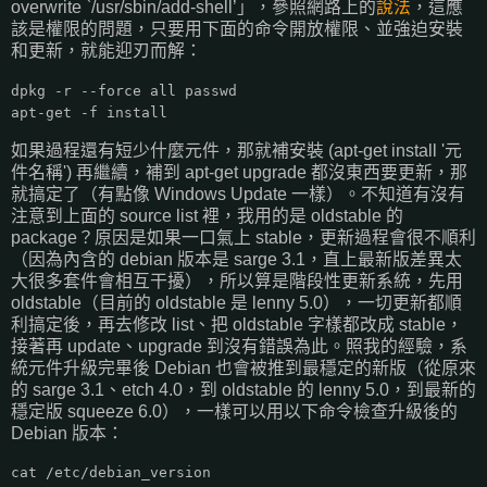
overwrite `/usr/sbin/add-shell’」，參照網路上的
說法
，這應
該是權限的問題，只要用下面的命令開放權限、並強迫安裝
和更新，就能迎刃而解：
dpkg -r --force all passwd
apt-get -f install
如果過程還有短少什麼元件，那就補安裝 (apt-get install '元
件名稱') 再繼續，補到 apt-get upgrade 都沒東西要更新，那
就搞定了（有點像 Windows Update 一樣）。不知道有沒有
注意到上面的 source list 裡，我用的是 oldstable 的
package？原因是如果一口氣上 stable，更新過程會很不順利
（因為內含的 debian 版本是 sarge 3.1，直上最新版差異太
大很多套件會相互干擾），所以算是階段性更新系統，先用
oldstable（目前的 oldstable 是 lenny 5.0），一切更新都順
利搞定後，再去修改 list、把 oldstable 字樣都改成 stable，
接著再 update、upgrade 到沒有錯誤為此。照我的經驗，系
統元件升級完畢後 Debian 也會被推到最穩定的新版（從原來
的 sarge 3.1、etch 4.0，到 oldstable 的 lenny 5.0，到最新的
穩定版 squeeze 6.0），一樣可以用以下命令檢查升級後的
Debian 版本：
cat /etc/debian_version