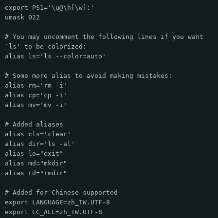
export PS1='\u@\h[\w]:'
umask 022
# You may uncomment the following lines if you want
`ls' to be colorized:
alias ls='ls --color=auto'
# Some more alias to avoid making mistakes:
alias rm='rm -i'
alias cp='cp -i'
alias mv='mv -i'
# Added aliases
alias cls='clear'
alias dir='ls -al'
alias lo="exit"
alias md="mkdir"
alias rd="rmdir"
# Added for Chinese supported
export LANGUAGE=zh_TW.UTF-8
export LC_ALL=zh_TW.UTF-8