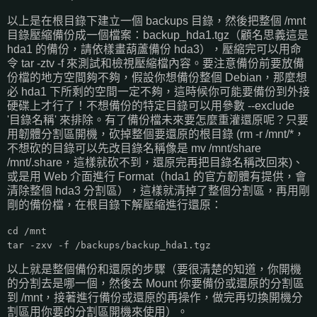
以上是在根目錄下建立一個 backups 目錄，然後把整個 /mnt
目錄壓縮備份成一個檔案：backup_hda1.tgz（顧名思義這是
hda1 的備份，請依樣畫葫蘆備份 hda3），壓縮完可以用命
令 tar -ztv -f 來測試和檢視壓縮檔內容。要注意備份前要放備
份檔的地方空間夠不夠，假設你想備份整個 Debian，那麼想
必 hda1 下所剩的空間一定不夠，這時候你可能要備份到外接
硬碟上才行了！不想備份的特定目錄可以用參數 --exclude
'目錄名稱' 來排除。有了備份檔未來要怎麼重灌還原呢？只要
用韌體分割區開機，砍掉整個要還原的根目錄 (rm -r /mnt/*，
不想砍的目錄可以先改目錄名稱像是 mv /mnt/share
/mnt/.share，這樣就砍不到，還原完再把目錄名稱改回來)、
或是用 Web 介面進行 Format（hda1 的官方韌體有提供，會
清除整個 hda3 分割區），這樣就清掉了整個分割區，再用剛
剛的備份檔，在根目錄下解壓縮進行還原：
cd /mnt
tar -zxv -f /backups/backup_hda1.tgz
以上就是整個備份和還原的步驟（要很清楚的知道，你開機
的分割去是哪一個，然後去 Mount 你要備份或還原的分割區
到 /mnt，接著進行備份或還原的再操作，做完再切換開機分
割區用你要的分割區開機來使用）。