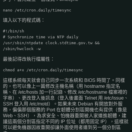
nano /etc/cron.daily/timesync
填入以下的程式碼：
#!/bin/sh
# Synchronize time via NTP daily
/usr/sbin/ntpdate clock.stdtime.gov.tw &&
/sbin/hwclock -w
最後記得改執行檔屬性：
chmod a+x /etc/cron.daily/timesync
這樣系統每天就會自己同步一次系統和 BIOS 時間了。同樣
的，也可以像上一篇修改主機名稱（用 hostname 指定名
稱、在 /etc/hosts 加一行記錄、修改 /etc/hostname 檔案裡的
字串）、更改登入後訊息（登入後畫面 Telnet 用 /etc/issue、
SSH 登入用 /etc/motd）。如果未來 Debian 有開放對外服
務，偏偏那個服務的 Port 在韌體分割區開機也有提供（像是
Web、SSH），為求安全、怕機器重開被人家連進韌體，建
議這兩個分割區指定不同的 IP 位址（都用固定 IP），這樣就
可以避免機器因故重開卻讓外面使用者連到另一個分割區