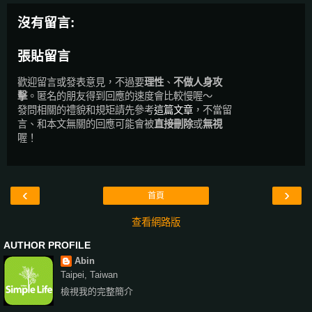
沒有留言:
張貼留言
歡迎留言或發表意見，不過要
理性
、
不做人身攻
擊
。匿名的朋友得到回應的速度會比較慢喔～
發問相關的禮貌和規矩請先參考
這篇文章
，不當留
言、和本文無關的回應可能會被
直接刪除
或
無視
喔！
‹
›
首頁
查看網路版
AUTHOR PROFILE
Abin
Taipei, Taiwan
檢視我的完整簡介