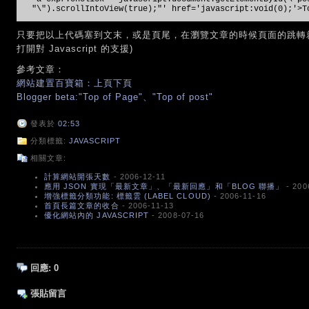
"\").scrollIntoView(true);"' href='javascript:void(0);'>T
只要把以上代碼塞到文末，或是頁尾，在瀏覽文章的時候頁面的跳轉
打開對 Javascript 的支援)
參考文章：
網站建置百寶箱：上頁下頁
Blogger beta:"Top of Page"、"Top of post"
發表於
02:53
分類標籤:
JAVASCRIPT
相關文章:
計算網站開張天數
- 2006-12-11
應用 JSON 實現「最新文章」、「最新回應」和「BLOG 聯播」
- 200
增強標籤分類功能: 標籤雲 (LABEL CLOUD)
- 2006-11-16
首頁長篇文章的收合
- 2006-11-13
優化網站內的 JAVASCRIPT
- 2008-07-16
回應:
0
張貼留言