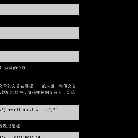
) 頁首的位置
文章的文首在哪裡。一般來說，每個文首
ipt 去找到該物件，讓捲軸捲到文首去，語法
\").scrollIntoView(true);"'
面，要改成這樣：
st-" + data:post.id +