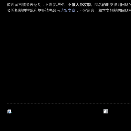
歡迎留言或發表意見，不過要
理性
、
不做人身攻擊
。匿名的朋友得到回應
發問相關的禮貌和規矩請先參考
這篇文章
，不當留言、和本文無關的回應