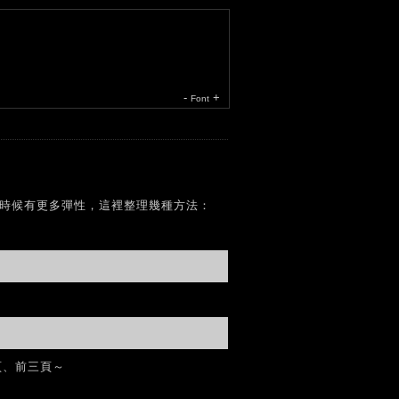
-
+
Font
覽版面的時候有更多彈性，這裡整理幾種方法：
兩頁、前三頁～