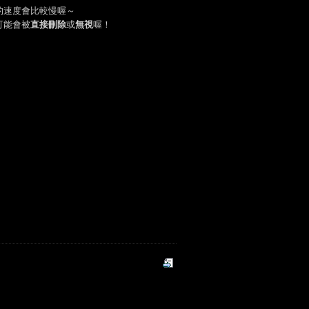
的速度會比較慢喔～
可能會被
直接刪除
或
無視
喔！