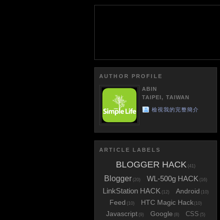
AUTHOR PROFILE
ABIN
TAIPEI, TAIWAN
檢視我的完整簡介
ARTICLE LABELS
BLOGGER HACK
(41)
Blogger
WL-500g HACK
(20)
(16)
LinkStation HACK
Android
(12)
(10)
Feed
HTC Magic Hack
(10)
(10)
Javascript
Google
CSS
(9)
(8)
(5)