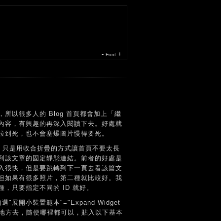
-
+
Font
以很多人的 Blog 首頁都會加上「繼
內容，有興趣的再深入閱讀下去。好處就
拉到死，也不會塞爆圖片慢得要死。
d，只是用收合折疊的方式讓首頁不要太長
連到該文章的固定靜態連結。前者的好處是
入很快，但是要跳轉到下一頁去看該篇文
但如果有很多照片，第二種就比較好。我
，只要指定不同的 ID 就好。
選"展開小裝置範本"="Expand Widget
le 的地方去，隨便哪裡都可以，貼入以下基本