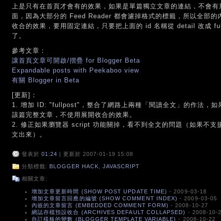
上是只有在首頁才會有的效果，如果是單篇獨立文章的連結，不會有展開折
面，因為大部分的 Feed Reader 都會濾掉格式的標籤，所以全
收合的效果，要用固定連結，只要把上面的 id 名稱從 detail 改成 f
了。
參考文章：
讓首頁文章可開啟/摺疊 for Blogger Beta
Expandable posts with Peekaboo view
有關 Blogger in Beta
[更新]：
1. 增加 ID: "fullpost"，整合了網路上兩種「閱讀全文」的作法，
該篇完整文章，不使用展開收合的效果。
2. 修正如果瀏覽器 script 功能關掉，看不到全文的問題（如果不支援
文出來）。
發表於
01:24
| 更新於 2007-01-19 15:08
分類標籤:
BLOGGER HACK
,
JAVASCRIPT
相關文章:
增加文章更新時間 (SHOW POST UPDATE TIME)
- 2009-03-18
增加文章留言回應的編號 (SHOW COMMENT INDEX)
- 2009-03-05
內嵌的文章留言 (EMBEDDED COMMENT FORM)
- 2008-10-27
網誌存檔預設收合 (ARCHIVES DEFAULT COLLAPSED)
- 2008-10-
自訂樣板的變數 (BLOGGER TEMPLATE VARIABLE)
- 2008-10-22