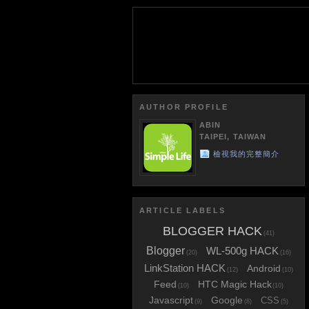
AUTHOR PROFILE
ABIN
TAIPEI, TAIWAN
檢視我的完整簡介
ARTICLE LABELS
BLOGGER HACK
(41)
Blogger
WL-500g HACK
(20)
(16)
LinkStation HACK
Android
(12)
(10)
Feed
HTC Magic Hack
(10)
(10)
Javascript
Google
CSS
(9)
(8)
(5)