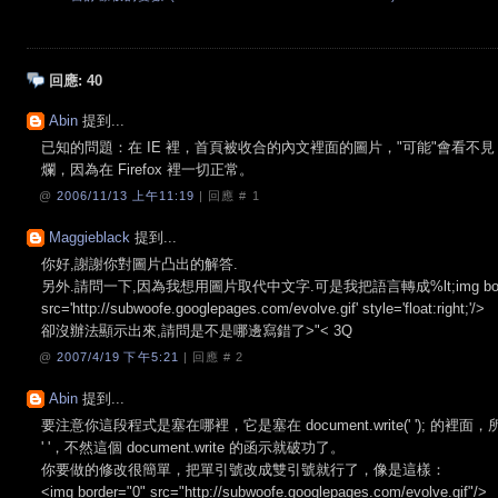
回應:
40
Abin
提到...
已知的問題：在 IE 裡，首頁被收合的內文裡面的圖片，"可能"會看不見
爛，因為在 Firefox 裡一切正常。
@
2006/11/13 上午11:19
| 回應 #
1
Maggieblack
提到...
你好,謝謝你對圖片凸出的解答.
另外.請問一下,因為我想用圖片取代中文字.可是我把語言轉成%lt;img borde
src='http://subwoofe.googlepages.com/evolve.gif' style='float:right;'/>
卻沒辦法顯示出來,請問是不是哪邊寫錯了>"< 3Q
@
2007/4/19 下午5:21
| 回應 #
2
Abin
提到...
要注意你這段程式是塞在哪裡，它是塞在 document.write(' '); 的
' '，不然這個 document.write 的函示就破功了。
你要做的修改很簡單，把單引號改成雙引號就行了，像是這樣：
<img border="0" src="http://subwoofe.googlepages.com/evolve.gif"/>