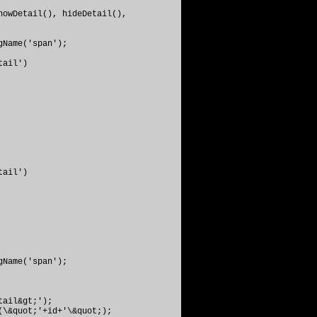
howDetail(), hideDetail(),
gName('span');
tail')
tail')
gName('span');
ail&gt;');
&quot;'+id+'\&quot;);