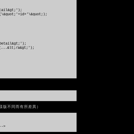
ail&gt;');
&quot;'+id+'\&quot;);
etail&gt;');
..&lt;/a&gt;');
樣版不同而有所差異）
-->