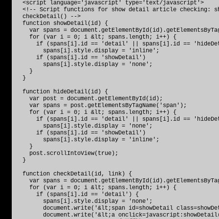
<script language='javascript' type='text/javascript'>
<!-- Script functions for show detail article checking: s
checkDetail() -->
function showDetail(id) {
var spans = document.getElementById(id).getElementsByTa
for (var i = 0; i &lt; spans.length; i++) {
if (spans[i].id == 'detail' || spans[i].id == 'hideDe
spans[i].style.display = 'inline';
if (spans[i].id == 'showDetail')
spans[i].style.display = 'none';
}
}
function hideDetail(id) {
var post = document.getElementById(id);
var spans = post.getElementsByTagName('span');
for (var i = 0; i &lt; spans.length; i++) {
if (spans[i].id == 'detail' || spans[i].id == 'hideDe
spans[i].style.display = 'none';
if (spans[i].id == 'showDetail')
spans[i].style.display = 'inline';
}
post.scrollIntoView(true);
}
function checkDetail(id, link) {
var spans = document.getElementById(id).getElementsByTa
for (var i = 0; i &lt; spans.length; i++) {
if (spans[i].id == 'detail') {
spans[i].style.display = 'none';
document.write('&lt;span id=showDetail class=showDet
document.write('&lt;a onclick=javascript:showDetail(\