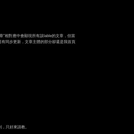
"相對應中會顯現所有該lable的文章，但當
題有同步更新，文章主體的部分卻還是我首頁
沒半個矇到，只好來請教。