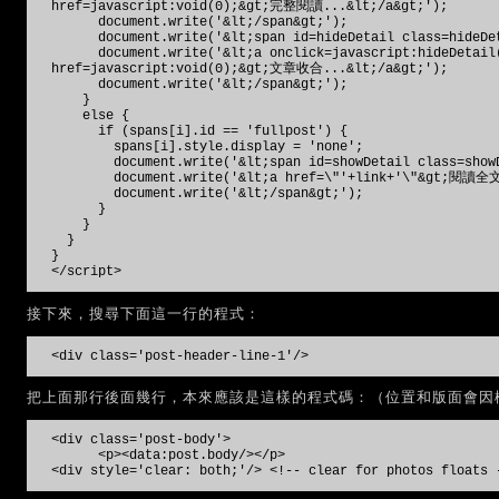
href=javascript:void(0);&gt;完整閱讀...&lt;/a&gt;');
document.write('&lt;/span&gt;');
document.write('&lt;span id=hideDetail class=hideDet
document.write('&lt;a onclick=javascript:hideDetail(\
href=javascript:void(0);&gt;文章收合...&lt;/a&gt;');
document.write('&lt;/span&gt;');
}
else {
if (spans[i].id == 'fullpost') {
spans[i].style.display = 'none';
document.write('&lt;span id=showDetail class=showD
document.write('&lt;a href=\"'+link+'\"&gt;閱讀全文.
document.write('&lt;/span&gt;');
}
}
}
}
</script>
接下來，搜尋下面這一行的程式：
<div class='post-header-line-1'/>
把上面那行後面幾行，本來應該是這樣的程式碼：（位置和版面會因
<div class='post-body'>
<p><data:post.body/></p>
<div style='clear: both;'/> <!-- clear for photos floats 