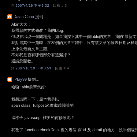
@
2007/4/19 下午6:32
| 回應 #
3
Davin Chao
提到...
Abin大大：
我照您的方式修改了我的Blog。
但現在出現一個問題是，如果我按下其中一個lable的文章，我的"最新文章
我點選其中一篇時，在左側的文章主體中，只有該文章的發表日期及標
上原先最新文章主體。
不知我是否有哪個部分有遺漏掉？
還請您賜教。
@
2007/10/19 下午3:59
| 回應 #
4
iPlay99
提到...
哈囉~abin前輩您好~
我想請問一下，原本我是以
span class=fullpost來做繼續閱讀的
這樣子 javascript 裡要如何修改呢？
我改了 function checkDetail裡的幾個 寫 id 及 detail 的地方，