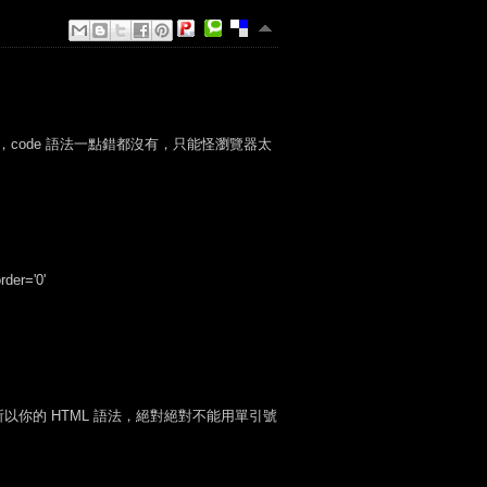
，code 語法一點錯都沒有，只能怪瀏覽器太
r='0'
裡面，所以你的 HTML 語法，絕對絕對不能用單引號