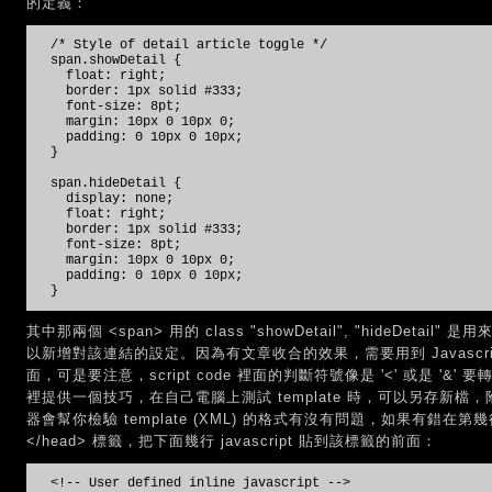
的定義：
/* Style of detail article toggle */
span.showDetail {
float: right;
border: 1px solid #333;
font-size: 8pt;
margin: 10px 0 10px 0;
padding: 0 10px 0 10px;
}
span.hideDetail {
display: none;
float: right;
border: 1px solid #333;
font-size: 8pt;
margin: 10px 0 10px 0;
padding: 0 10px 0 10px;
}
其中那兩個 <span> 用的 class "showDetail", "hideDe
以新增對該連結的設定。因為有文章收合的效果，需要用到 Javascript，我
面，可是要注意，script code 裡面的判斷符號像是 '<' 或是 '&' 
裡提供一個技巧，在自己電腦上測試 template 時，可以另存新檔，
器會幫你檢驗 template (XML) 的格式有沒有問題，如果有錯在第
</head> 標籤，把下面幾行 javascript 貼到該標籤的前面：
<!-- User defined inline javascript -->