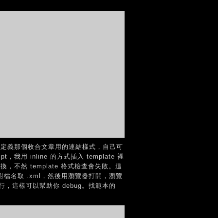
tail" 是用來定義那個收合文章用的連結樣式，自己可
用 inline 的方式插入 template 裡
要轉換，不然 template 格式檢查會失敗。這
附檔名取 .xml，然後用瀏覽器打開，瀏覽
幾行，這樣可以幫助你 debug。找範本的