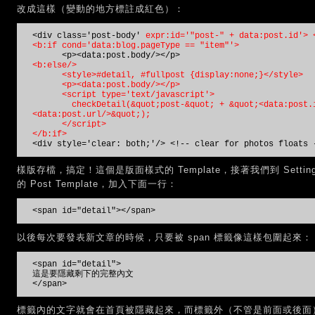
改成這樣（變動的地方標註成紅色）：
<div class='post-body'
expr:id='"post-" + data:post.id'> 
<b:if cond='data:blog.pageType == "item"'>
<p><data:post.body/></p>
<b:else/>
<style>#detail, #fullpost {display:none;}</style>
<p><data:post.body/></p>
<script type='text/javascript'>
checkDetail(&quot;post-&quot; + &quot;<data:post.
<data:post.url/>&quot;);
</script>
</b:if>
<div style='clear: both;'/> <!-- clear for photos floats 
樣版存檔，搞定！這個是版面樣式的 Template，接著我們到 Settings
的 Post Template，加入下面一行：
<span id="detail"></span>
以後每次要發表新文章的時候，只要被 span 標籤像這樣包圍起來：
<span id="detail">
這是要隱藏剩下的完整內文
</span>
標籤內的文字就會在首頁被隱藏起來，而標籤外（不管是前面或後面