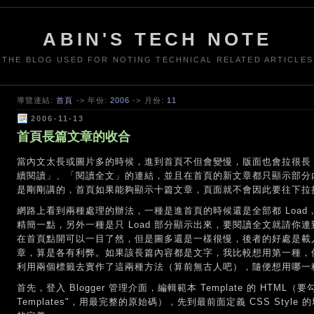
ABIN'S TECH NOTE
THE BLOG USED FOR NOTING TECHNICAL RELATED ARTICLES
導覽連結:
首頁
-> 年份:
2006
-> 月份:
11
2006-11-13
首頁長篇文章的收合
當內文太長或圖片多的時候，進到首頁不但會變慢，版面也會拉很長，所
續閱讀」、「閱讀全文」的連結，並且在首頁的新文章都只顯示部分
是剛剛講的，首頁如果能夠顯示十篇文章，頁面就不會因此要往下拉
網路上看到兩種處理的辦法，一種是進首頁的時候還是全部都 Loa
精簡一點，另外一種是只 Load 部分顯示出來，要閱讀全文就請你
在首頁點開可以一目了然，但是圖多還是一樣很慢，後者的好處是載
章，算是各有利弊。如果該長篇內容都是文字，我比較想用第一種，
利用兩個標籤去實作了這兩種方法（算前無古人吧），隨便想用哪一種
首先，登入 Blogger 管理介面，編輯範本 Template 的 HTML（要勾
Templates"，用最完整的原始碼），先到最前面定義 CSS Sty